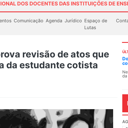
IONAL DOS DOCENTES DAS INSTITUIÇÕES DE ENS
entos
Comunicação
Agenda
Jurídico
Espaço de
Cont
Lutas
rova revisão de atos que
ÚL
Docentes paralisam novamente as atividades
A
a da estudante cotista
contra as políticas de Milei na Argentina
So
13
Nessa segunda-feira (3), sindicatos de docentes
da educação superior e básica da Argentina...
O 
co
dia
AG