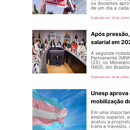
os docentes apro
de um dia a cada 
Publicado em: 30 de Junho
Após pressão, 
salarial em 2
A segunda rodada
Permanente (MNNP)
(25), no Ministér
(MGI), em Brasília
Publicado em: 26 de Junho
Unesp aprova 
mobilização d
Em uma important
ensino superior, 
acatou a propost
trans e travestis.