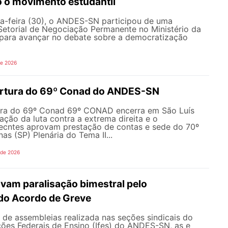
o o movimento estudantil
a-feira (30), o ANDES-SN participou de uma
Setorial de Negociação Permanente no Ministério da
ara avançar no debate sobre a democratização
de 2026
ertura do 69º Conad do ANDES-SN
ura do 69º Conad 69º CONAD encerra em São Luís
ção da luta contra a extrema direita e o
ecntes aprovam prestação de contas e sede do 70º
 (SP) Plenária do Tema II...
 de 2026
vam paralisação bimestral pelo
do Acordo de Greve
de assembleias realizada nas seções sindicais do
ições Federais de Ensino (Ifes) do ANDES-SN, as e