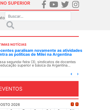
INO SUPERIOR
ato
TIMAS NOTÍCIAS
NDES-SN convoca docentes para Dia de
lidariedade Internacionalista com Cuba em
 de agosto
ANDES-SN conclama suas seções sindicais e o
njunto da categoria docente a construírem, no
...
EVENTOS
OSTO 2026