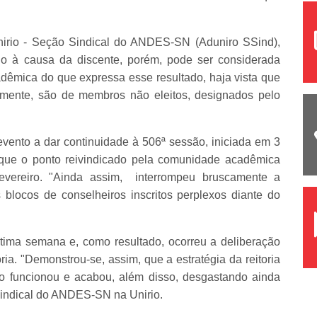
irio - Seção Sindical do ANDES-SN (Aduniro SSind),
oio à causa da discente, porém, pode ser considerada
êmica do que expressa esse resultado, haja vista que
lmente, são de membros não eleitos, designados pelo
evento a dar continuidade à 506ª sessão, iniciada em 3
u que o ponto reivindicado pela comunidade acadêmica
vereiro. "Ainda assim, interrompeu bruscamente a
blocos de conselheiros inscritos perplexos diante do
tima semana e, como resultado, ocorreu a deliberação
oria. "Demonstrou-se, assim, que a estratégia da reitoria
o funcionou e acabou, além disso, desgastando ainda
 sindical do ANDES-SN na Unirio.