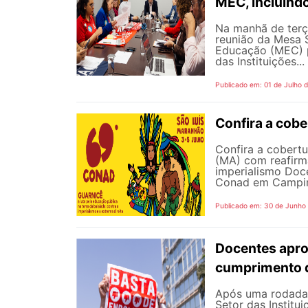
MEC, incluind
Na manhã de terç
reunião da Mesa 
Educação (MEC) p
das Instituições...
Publicado em: 01 de Julho 
Confira a cob
Confira a cobert
(MA) com reafirma
imperialismo Doc
Conad em Campinas
Publicado em: 30 de Junho
Docentes apro
cumprimento 
Após uma rodada 
Setor das Institu