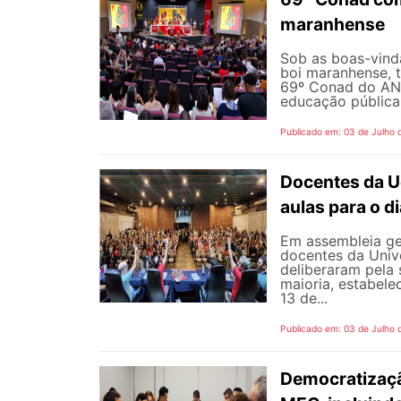
maranhense
Sob as boas-vind
boi maranhense, t
69º Conad do AND
educação pública 
Publicado em: 03 de Julho 
Docentes da U
aulas para o di
Em assembleia gera
docentes da Univ
deliberaram pela
maioria, estabele
13 de...
Publicado em: 03 de Julho 
Democratizaçã