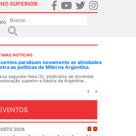
INO SUPERIOR
ato
TIMAS NOTÍCIAS
des
ANDES-SN convoca docentes para Dia de
Solidariedade Internacionalista com Cuba em
13 de agosto
O ANDES-SN conclama suas seções sindicais e o
conjunto da categoria docente a construírem, no
dia...
EVENTOS
OSTO 2026