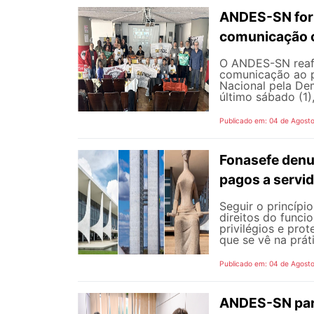
ANDES-SN fort
comunicação c
O ANDES-SN reafi
comunicação ao p
Nacional pela De
último sábado (1),
Publicado em: 04 de Agost
Fonasefe denu
pagos a servi
Seguir o princípi
direitos do funci
privilégios e pro
que se vê na prát
Publicado em: 04 de Agost
ANDES-SN part