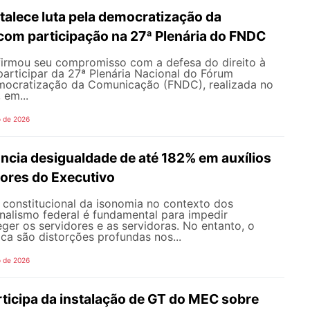
alece luta pela democratização da
om participação na 27ª Plenária do FNDC
rmou seu compromisso com a defesa do direito à
articipar da 27ª Plenária Nacional do Fórum
mocratização da Comunicação (FNDC), realizada no
 em...
o de 2026
ncia desigualdade de até 182% em auxílios
dores do Executivo
o constitucional da isonomia no contexto dos
onalismo federal é fundamental para impedir
teger os servidores e as servidoras. No entanto, o
ica são distorções profundas nos...
o de 2026
icipa da instalação de GT do MEC sobre