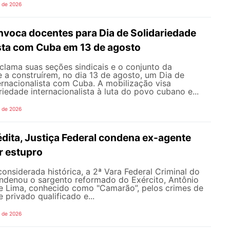
o de 2026
oca docentes para Dia de Solidariedade
ista com Cuba em 13 de agosto
ama suas seções sindicais e o conjunto da
 a construírem, no dia 13 de agosto, um Dia de
ernacionalista com Cuba. A mobilização visa
riedade internacionalista à luta do povo cubano e...
o de 2026
dita, Justiça Federal condena ex-agente
or estupro
nsiderada histórica, a 2ª Vara Federal Criminal do
ondenou o sargento reformado do Exército, Antônio
de Lima, conhecido como "Camarão”, pelos crimes de
 privado qualificado e...
o de 2026