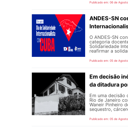
Publicado em: 06 de Agost
ANDES-SN conv
Internacional
O ANDES-SN concl
categoria docente
Solidariedade Int
reafirmar a solida
Publicado em: 05 de Agost
Em decisão iné
da ditadura p
Em uma decisão co
Rio de Janeiro c
Waneir Pinheiro 
sequestro, cárcere
Publicado em: 05 de Agost