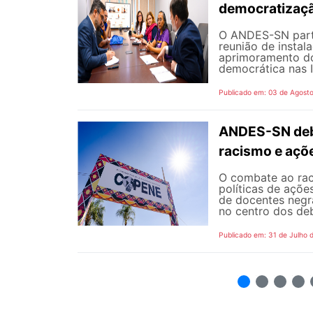
democratizaçã
O ANDES-SN partic
reunião de instal
aprimoramento do
democrática nas I
Publicado em: 03 de Agost
ANDES-SN deba
racismo e açõ
O combate ao rac
políticas de açõe
de docentes negra
no centro dos de
Publicado em: 31 de Julho 
2
3
4
5