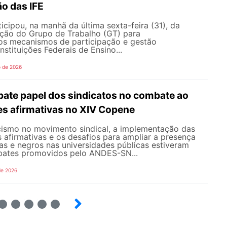
o das IFE
ipou, na manhã da última sexta-feira (31), da
ação do Grupo de Trabalho (GT) para
s mecanismos de participação e gestão
nstituições Federais de Ensino...
o de 2026
te papel dos sindicatos no combate ao
es afirmativas no XIV Copene
ismo no movimento sindical, a implementação das
s afirmativas e os desafios para ampliar a presença
s e negros nas universidades públicas estiveram
bates promovidos pelo ANDES-SN...
de 2026
6
7
8
9