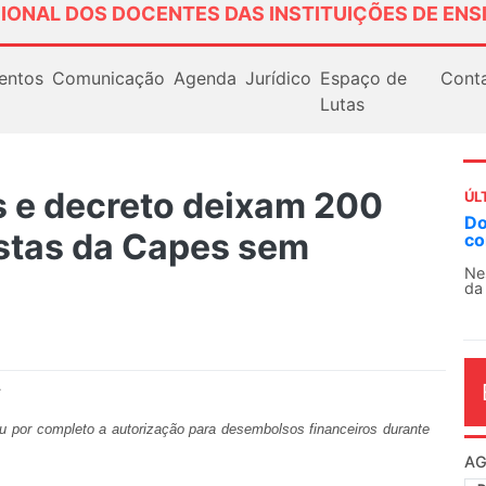
IONAL DOS DOCENTES DAS INSTITUIÇÕES DE ENS
entos
Comunicação
Agenda
Jurídico
Espaço de
Cont
Lutas
 e decreto deixam 200
ÚL
Docentes paralisam novamente as ativida
istas da Capes sem
contra as políticas de Milei na Argentina
Nessa segunda-feira (3), sindicatos de docentes
da educação superior e básica da Argentina...
.
 por completo a autorização para desembolsos financeiros durante
AG