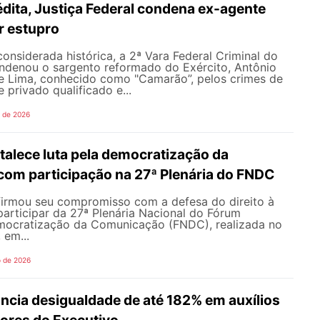
dita, Justiça Federal condena ex-agente
or estupro
nsiderada histórica, a 2ª Vara Federal Criminal do
ondenou o sargento reformado do Exército, Antônio
de Lima, conhecido como "Camarão”, pelos crimes de
 privado qualificado e...
o de 2026
alece luta pela democratização da
om participação na 27ª Plenária do FNDC
rmou seu compromisso com a defesa do direito à
articipar da 27ª Plenária Nacional do Fórum
mocratização da Comunicação (FNDC), realizada no
 em...
o de 2026
ncia desigualdade de até 182% em auxílios
dores do Executivo