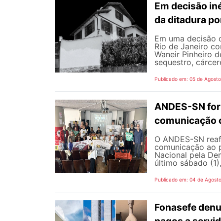
Em decisão iné
da ditadura p
Em uma decisão co
Rio de Janeiro c
Waneir Pinheiro 
sequestro, cárcere
Publicado em: 05 de Agost
ANDES-SN fort
comunicação c
O ANDES-SN reafi
comunicação ao p
Nacional pela De
último sábado (1),
Publicado em: 04 de Agost
Fonasefe denu
pagos a servi