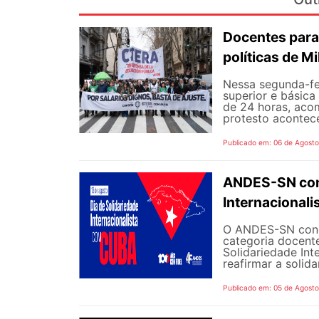
Docentes para
políticas de Mi
Nessa segunda-fe
superior e básica
de 24 horas, aco
protesto aconteceu
Publicado em: 06 de Agost
ANDES-SN conv
Internacional
O ANDES-SN concl
categoria docente
Solidariedade Int
reafirmar a solida
Publicado em: 05 de Agost