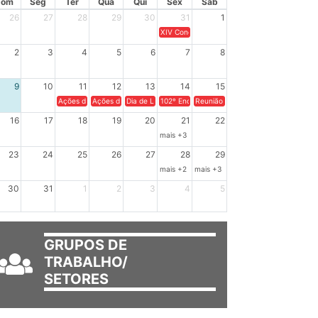
Dom
Seg
Ter
Qua
Qui
Sex
Sáb
26
27
28
29
30
31
1
XIV Congresso Brasileiro de Pesquisadores(a
2
3
4
5
6
7
8
9
10
11
12
13
14
15
Ações de solidariedade a Cuba no Rio Grande do Sul - 100 anos de Fidel: a
Ações de solidariedade a Cuba no Rio Grande do Sul - Como apoi
Dia de Luta em Defesa de Cuba e da Soberania dos Po
102º Encontro da Regional Leste, “Em terra e
Reunião GTPE.
16
17
18
19
20
21
22
mais +3
23
24
25
26
27
28
29
mais +2
mais +3
30
31
1
2
3
4
5
GRUPOS DE
TRABALHO/
SETORES