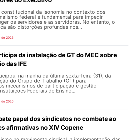
o constitucional da isonomia no contexto dos
onalismo federal é fundamental para impedir
teger os servidores e as servidoras. No entanto, o
ica são distorções profundas nos...
o de 2026
icipa da instalação de GT do MEC sobre
o das IFE
ipou, na manhã da última sexta-feira (31), da
ação do Grupo de Trabalho (GT) para
s mecanismos de participação e gestão
nstituições Federais de Ensino...
o de 2026
te papel dos sindicatos no combate ao
es afirmativas no XIV Copene
ismo no movimento sindical, a implementação das