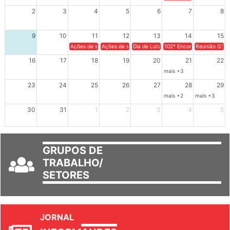
XIV Congresso Brasileiro 
2
3
4
5
6
7
8
9
10
11
12
13
14
15
Ações de solidariedade a Cuba no Rio Grande do Sul - 100 anos 
Ações de solidariedade a Cuba no Rio Grande do Su
Dia de Luta em Defesa de Cuba e da S
102º Encontro da Regional
Reunião GTPE
16
17
18
19
20
21
22
mais +3
23
24
25
26
27
28
29
mais +2
mais +3
30
31
1
2
3
4
5
GRUPOS DE
TRABALHO/
SETORES
JORNAL