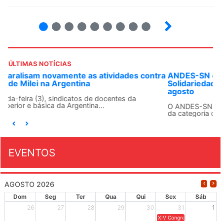
2
3
4
5
6
7
8
9
ÚLTIMAS NOTÍCIAS
ANDES-SN convoca docentes para Dia de
Solidariedade Internacionalista com Cuba em 13 de
agosto
O ANDES-SN conclama suas seções sindicais e o conjunto
da categoria docente a construírem, no dia...
EVENTOS
AGOSTO 2026
Dom
Seg
Ter
Qua
Qui
Sex
Sáb
26
27
28
29
30
31
1