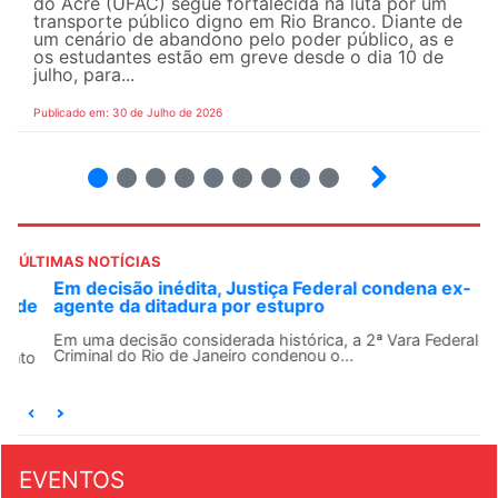
do Acre (UFAC) segue fortalecida na luta por um
transporte público digno em Rio Branco. Diante de
um cenário de abandono pelo poder público, as e
os estudantes estão em greve desde o dia 10 de
julho, para...
Publicado em: 30 de Julho de 2026
2
3
4
5
6
7
8
9
ÚLTIMAS NOTÍCIAS
Em decisão inédita, Justiça Federal condena ex-
agente da ditadura por estupro
Em uma decisão considerada histórica, a 2ª Vara Federal
Criminal do Rio de Janeiro condenou o...
EVENTOS