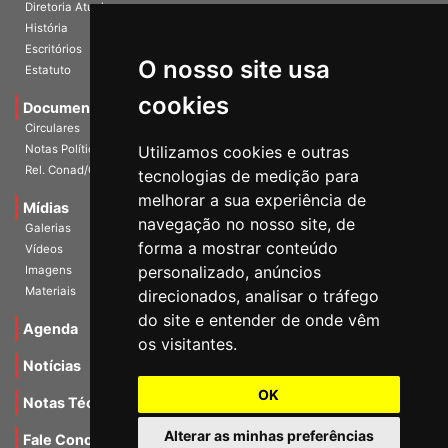
História
Escritórios
Estatuto
O nosso site usa
Documentos
cookies
Circulares
Notas Políticas
Utilizamos cookies e outras
Rel. Conad/Congresso
tecnologias de medição para
Mídias
melhorar a sua experiência de
Galerias
navegação no nosso site, de
Vídeos
forma a mostrar conteúdo
Imagens
personalizado, anúncios
Materiais
direcionados, analisar o tráfego
Agenda
do site e entender de onde vêm
os visitantes.
Notícias
Notas Técnicas
OK
Fale Conocsco
Alterar as minhas preferências