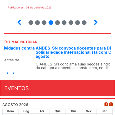
Publicado em: 03 de Julho de 2026
2
3
4
5
6
7
8
9
ÚLTIMAS NOTÍCIAS
ANDES-SN convoca docentes para Dia de
Solidariedade Internacionalista com Cuba em 13 de
agosto
O ANDES-SN conclama suas seções sindicais e o conjunto
da categoria docente a construírem, no dia...
EVENTOS
AGOSTO 2026