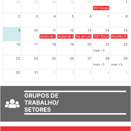
Dom
Seg
Ter
Qua
Qui
Sex
Sáb
26
27
28
29
30
31
1
XIV Congresso Brasileiro 
2
3
4
5
6
7
8
9
10
11
12
13
14
15
Ações de solidariedade a Cuba no Rio Grande do Sul - 100 anos 
Ações de solidariedade a Cuba no Rio Grande do Su
Dia de Luta em Defesa de Cuba e da S
102º Encontro da Regional
Reunião GTPE
16
17
18
19
20
21
22
mais +3
23
24
25
26
27
28
29
mais +2
mais +3
30
31
1
2
3
4
5
GRUPOS DE
TRABALHO/
SETORES