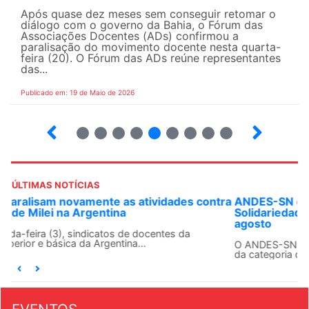
Após quase dez meses sem conseguir retomar o
diálogo com o governo da Bahia, o Fórum das
Associações Docentes (ADs) confirmou a
paralisação do movimento docente nesta quarta-
feira (20). O Fórum das ADs reúne representantes
das...
Publicado em: 19 de Maio de 2026
5
6
7
8
9
10
12
13
ÚLTIMAS NOTÍCIAS
ANDES-SN convoca docentes para Dia de
Solidariedade Internacionalista com Cuba em 13 de
agosto
O ANDES-SN conclama suas seções sindicais e o conjunto
da categoria docente a construírem, no dia...