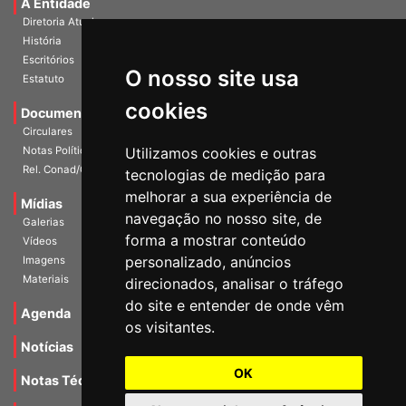
A Entidade
Diretoria Atual
História
O nosso site usa
Escritórios
Estatuto
cookies
Documentos
Circulares
Utilizamos cookies e outras
Notas Políticas
tecnologias de medição para
Rel. Conad/Congresso
melhorar a sua experiência de
navegação no nosso site, de
Mídias
Galerias
forma a mostrar conteúdo
Vídeos
personalizado, anúncios
Imagens
direcionados, analisar o tráfego
Materiais
do site e entender de onde vêm
os visitantes.
Agenda
Notícias
OK
Notas Técnicas