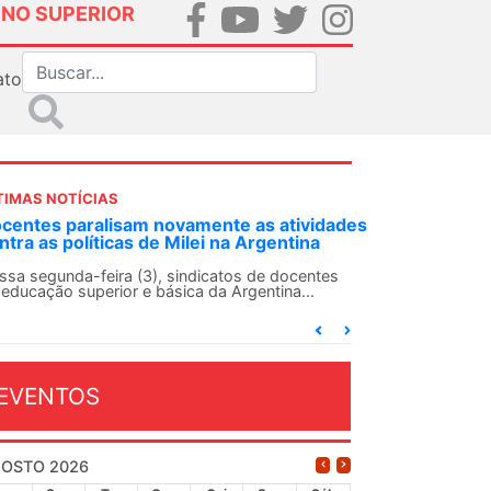
INO SUPERIOR
ato
TIMAS NOTÍCIAS
DES-SN convoca docentes para Dia de
lidariedade Internacionalista com Cuba em
 de agosto
ANDES-SN conclama suas seções sindicais e o
njunto da categoria docente a construírem, no
...
EVENTOS