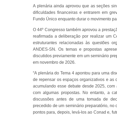
A plenária ainda aprovou que as seções sind
dificuldades financeiras e entrarem em gr
Fundo Único enquanto durar o movimento par
O 44º Congresso também aprovou a prestação 
reafirmada a deliberação por realizar um C
estruturantes relacionadas às questões orga
ANDES-SN. Os temas e propostas apresen
discutidos previamente em um seminário prepa
em novembro de 2026.
“A plenária do Tema 4 apontou para uma disc
de repensar os espaços organizativos e as q
acumulando esse debate desde 2025, com a
com algumas propostas. No entanto, a ca
discussões antes de uma tomada de decis
precedido de um seminário preparatório, no 
pontos para, depois, levá-los ao Conad e, fu