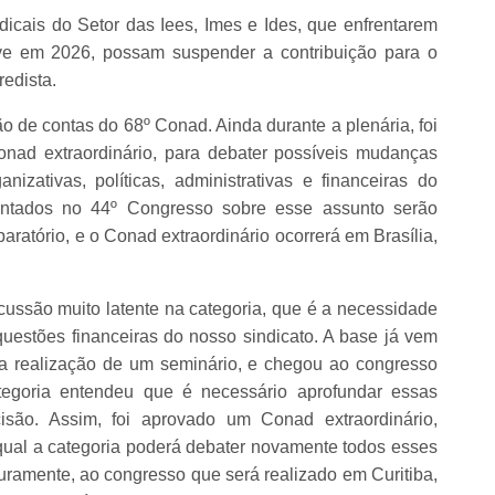
icais do Setor das Iees, Imes e Ides, que enfrentarem
eve em 2026, possam suspender a contribuição para o
edista.
de contas do 68º Conad. Ainda durante a plenária, foi
onad extraordinário, para debater possíveis mudanças
nizativas, políticas, administrativas e financeiras do
tados no 44º Congresso sobre esse assunto serão
ratório, e o Conad extraordinário ocorrerá em Brasília,
ussão muito latente na categoria, que é a necessidade
uestões financeiras do nosso sindicato. A base já vem
 realização de um seminário, e chegou ao congresso
tegoria entendeu que é necessário aprofundar essas
ão. Assim, foi aprovado um Conad extraordinário,
qual a categoria poderá debater novamente todos esses
turamente, ao congresso que será realizado em Curitiba,