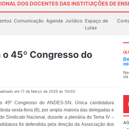
IONAL DOS DOCENTES DAS INSTITUIÇÕES DE ENS
entos
Comunicação
Agenda
Jurídico
Espaço de
Cont
Lutas
á o 45º Congresso do
ÚL
AN
So
13
O 
co
dia
ualizado em 17 de Março de 2026 às 15h50
do 45º Congresso do ANDES-SN. Única candidatura
 desta sexta-feira (6), por ampla maioria das delegadas e
o Sindicato Nacional, durante a plenária do Tema IV –
didatura foi defendida pela direção da Associação dos