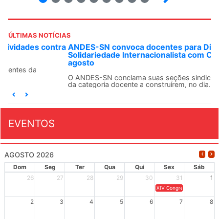
ÚLTIMAS NOTÍCIAS
ANDES-SN convoca docentes para Dia de
Solidariedade Internacionalista com Cuba em 13 de
agosto
O ANDES-SN conclama suas seções sindicais e o conjunto
da categoria docente a construírem, no dia...
EVENTOS
AGOSTO 2026
Dom
Seg
Ter
Qua
Qui
Sex
Sáb
26
27
28
29
30
31
1
XIV Congresso Brasileiro 
2
3
4
5
6
7
8