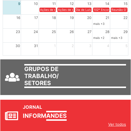
9
10
11
12
13
14
15
Ações de solidariedade a Cuba no Rio Grande do Sul - 100 anos 
Ações de solidariedade a Cuba no Rio Grande do Su
Dia de Luta em Defesa de Cuba e da S
102º Encontro da Regional
Reunião GTPE
16
17
18
19
20
21
22
mais +3
23
24
25
26
27
28
29
mais +2
mais +3
30
31
1
2
3
4
5
GRUPOS DE
TRABALHO/
SETORES
JORNAL
INFORM
ANDES
Ver todos