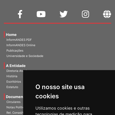
Home
InformANDES PDF
InformANDES Online
Publicações
Universidade e Sociedade
A Entidade
Diretoria Atual
História
O nosso site usa
Escritórios
Estatuto
cookies
Documentos
Circulares
Utilizamos cookies e outras
Notas Políticas
tecnologias de medição para