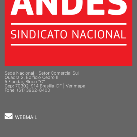
Sede Nacional - Setor Comercial Sul
Quadra 2, Edifício Cedro II
5 º andar, Bloco "C"
Cep: 70302-914 Brasília-DF |
Ver mapa
Fone: (61) 3962-8400
WEBMAIL