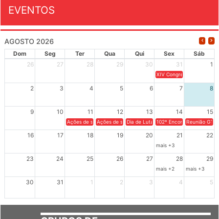
EVENTOS
AGOSTO 2026
Dom
Seg
Ter
Qua
Qui
Sex
Sáb
26
27
28
29
30
31
1
XIV Congresso Brasileiro 
2
3
4
5
6
7
8
9
10
11
12
13
14
15
Ações de solidariedade a Cuba no Rio Grande do Sul - 100 anos 
Ações de solidariedade a Cuba no Rio Grande do Su
Dia de Luta em Defesa de Cuba e da S
102º Encontro da Regional
Reunião GTPE
16
17
18
19
20
21
22
mais +3
23
24
25
26
27
28
29
mais +2
mais +3
30
31
1
2
3
4
5