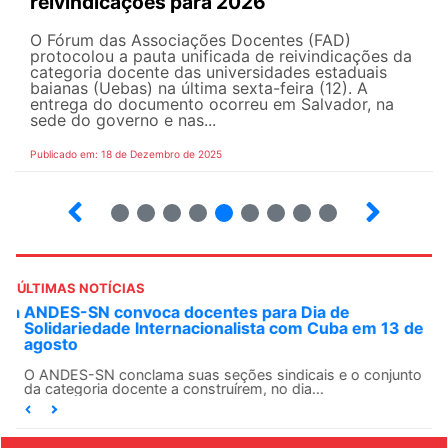
reivindicações para 2026
O Fórum das Associações Docentes (FAD)
protocolou a pauta unificada de reivindicações da
categoria docente das universidades estaduais
baianas (Uebas) na última sexta-feira (12). A
entrega do documento ocorreu em Salvador, na
sede do governo e nas...
Publicado em: 18 de Dezembro de 2025
23
24
25
26
27
28
29
30
31
ÚLTIMAS NOTÍCIAS
ANDES-SN convoca docentes para Dia de
Solidariedade Internacionalista com Cuba em 13 de
agosto
O ANDES-SN conclama suas seções sindicais e o conjunto
da categoria docente a construírem, no dia...