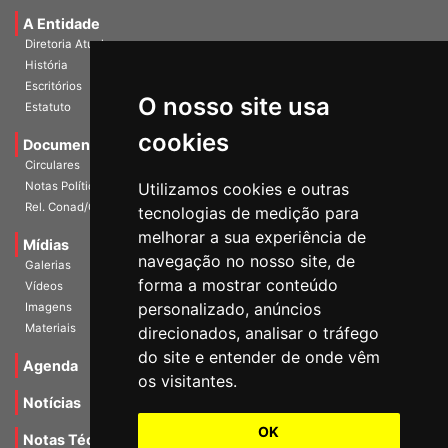
Universidade e Sociedade
A Entidade
Diretoria Atual
História
O nosso site usa
Escritórios
Estatuto
cookies
Documentos
Circulares
Utilizamos cookies e outras
Notas Políticas
tecnologias de medição para
Rel. Conad/Congresso
melhorar a sua experiência de
navegação no nosso site, de
Mídias
Galerias
forma a mostrar conteúdo
Vídeos
personalizado, anúncios
Imagens
direcionados, analisar o tráfego
Materiais
do site e entender de onde vêm
os visitantes.
Agenda
Notícias
OK