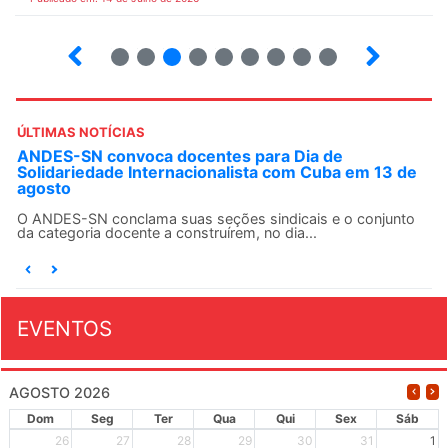
2
3
4
5
6
7
8
9
ÚLTIMAS NOTÍCIAS
ANDES-SN convoca docentes para Dia de
Solidariedade Internacionalista com Cuba em 13 de
agosto
O ANDES-SN conclama suas seções sindicais e o conjunto
da categoria docente a construírem, no dia...
EVENTOS
AGOSTO 2026
Dom
Seg
Ter
Qua
Qui
Sex
Sáb
26
27
28
29
30
31
1