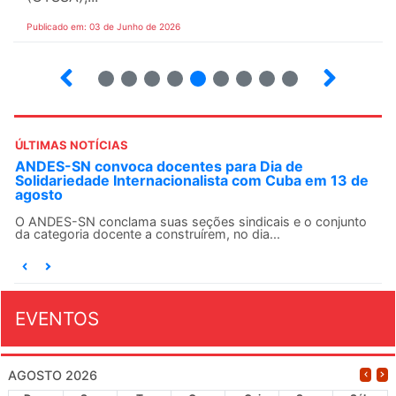
Publicado em: 03 de Junho de 2026
3
4
5
6
7
8
9
10
ÚLTIMAS NOTÍCIAS
ANDES-SN convoca docentes para Dia de
Solidariedade Internacionalista com Cuba em 13 de
agosto
O ANDES-SN conclama suas seções sindicais e o conjunto
da categoria docente a construírem, no dia...
EVENTOS
AGOSTO 2026