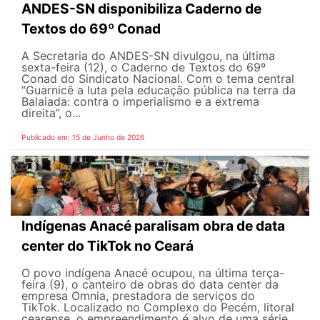
ANDES-SN disponibiliza Caderno de
Textos do 69º Conad
A Secretaria do ANDES-SN divulgou, na última
sexta-feira (12), o Caderno de Textos do 69º
Conad do Sindicato Nacional. Com o tema central
“Guarnicê a luta pela educação pública na terra da
Balaiada: contra o imperialismo e a extrema
direita”, o...
Publicado em: 15 de Junho de 2026
Indígenas Anacé paralisam obra de data
center do TikTok no Ceará
O povo indígena Anacé ocupou, na última terça-
feira (9), o canteiro de obras do data center da
empresa Omnia, prestadora de serviços do
TikTok. Localizado no Complexo do Pecém, litoral
cearense, o empreendimento é alvo de uma série...