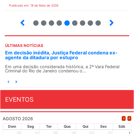
Publicado em: 18 de Maio de 2026
5
6
7
8
9
10
12
13
ÚLTIMAS NOTÍCIAS
Em decisão inédita, Justiça Federal condena ex-
agente da ditadura por estupro
Em uma decisão considerada histórica, a 2ª Vara Federal
Criminal do Rio de Janeiro condenou o...
EVENTOS
AGOSTO 2026
Dom
Seg
Ter
Qua
Qui
Sex
Sáb
26
27
28
29
30
31
1