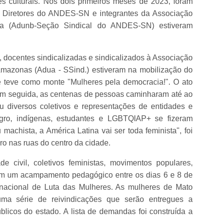
s culturais. Nos dois primeiros meses de 2023, foram
F. Diretores do ANDES-SN e integrantes da Associação
ia (Adunb-Seção Sindical do ANDES-SN) estiveram
 docentes sindicalizadas e sindicalizados à Associação
mazonas (Adua - SSind.) estiveram na mobilização do
e teve como monte "Mulheres pela democracia!". O ato
em seguida, as centenas de pessoas caminharam até ao
u diversos coletivos e representações de entidades e
gro, indígenas, estudantes e LGBTQIAP+ se fizeram
 machista, a América Latina vai ser toda feminista", foi
o nas ruas do centro da cidade.
 civil, coletivos feministas, movimentos populares,
aram um acampamento pedagógico entre os dias 6 e 8 de
rnacional de Luta das Mulheres. As mulheres de Mato
a série de reivindicações que serão entregues a
úblicos do estado. A lista de demandas foi construída a