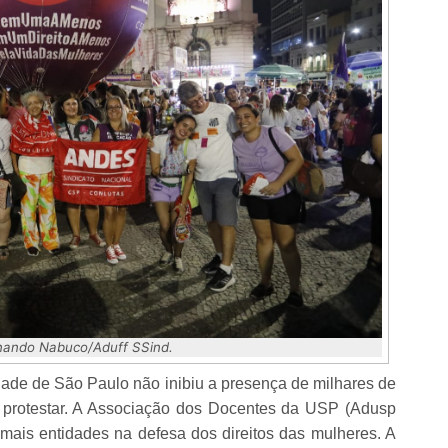
rnando Nabuco/Aduff SSind.
cidade de São Paulo não inibiu a presença de milhares de
 protestar. A Associação dos Docentes da USP (Adusp
ais entidades na defesa dos direitos das mulheres. A