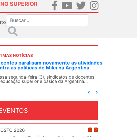
INO SUPERIOR
ato
TIMAS NOTÍCIAS
DES-SN convoca docentes para Dia de
lidariedade Internacionalista com Cuba em
 de agosto
ANDES-SN conclama suas seções sindicais e o
njunto da categoria docente a construírem, no
...
EVENTOS