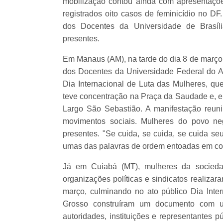
mobilização contou ainda com apresentaçõe
registrados oito casos de feminicídio no D
dos Docentes da Universidade de Brasíl
presentes.
Em Manaus (AM), na tarde do dia 8 de março,
dos Docentes da Universidade Federal do A
Dia Internacional de Luta das Mulheres, qu
teve concentração na Praça da Saudade e, 
Largo São Sebastião. A manifestação reuni
movimentos sociais. Mulheres do povo ne
presentes. "Se cuida, se cuida, se cuida seu
umas das palavras de ordem entoadas em cor
Já em Cuiabá (MT), mulheres da sociedade
organizações políticas e sindicatos realiz
março, culminando no ato público Dia Inte
Grosso construíram um documento com um
autoridades, instituições e representantes p