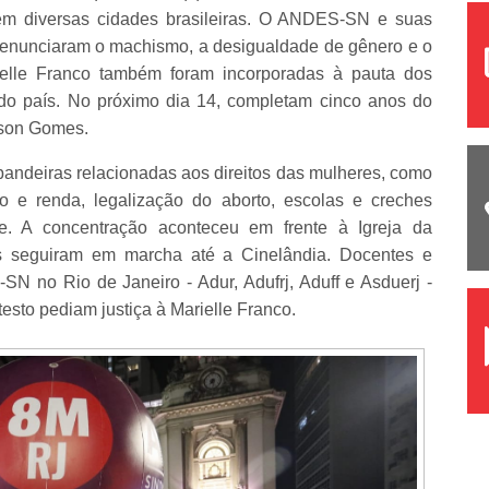
 em diversas cidades brasileiras. O ANDES-SN e suas
denunciaram o machismo, a desigualdade de gênero e o
ielle Franco também foram incorporadas à pauta dos
 do país. No próximo dia 14, completam cinco anos do
rson Gomes.
 bandeiras relacionadas aos direitos das mulheres, como
o e renda, legalização do aborto, escolas e creches
me. A concentração aconteceu em frente à Igreja da
as seguiram em marcha até a Cinelândia. Docentes e
N no Rio de Janeiro - Adur, Adufrj, Aduff e Asduerj -
testo pediam justiça à Marielle Franco.