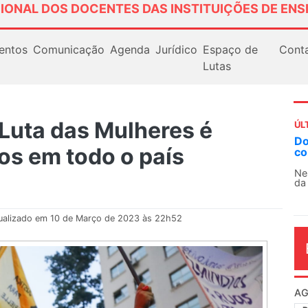
IONAL DOS DOCENTES DAS INSTITUIÇÕES DE ENS
entos
Comunicação
Agenda
Jurídico
Espaço de
Cont
Lutas
 Luta das Mulheres é
ÚL
AN
os em todo o país
So
13
O 
co
dia
ualizado em 10 de Março de 2023 às 22h52