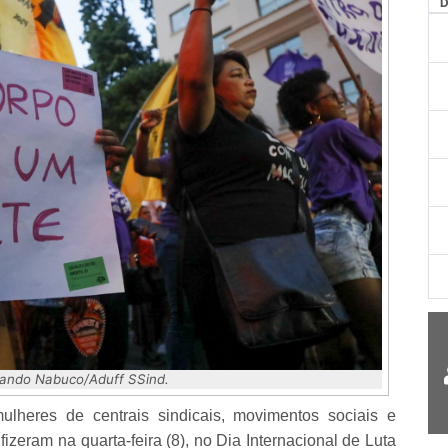
AG
nando Nabuco/Aduff SSind.
lheres de centrais sindicais, movimentos sociais e
izeram na quarta-feira (8), no Dia Internacional de Luta