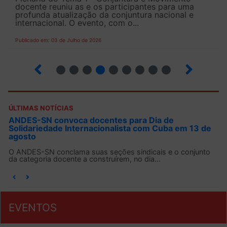
docente reuniu as e os participantes para uma
profunda atualização da conjuntura nacional e
internacional. O evento, com o...
Publicado em: 03 de Julho de 2026
2
3
4
5
6
7
8
9
ÚLTIMAS NOTÍCIAS
ANDES-SN convoca docentes para Dia de
Solidariedade Internacionalista com Cuba em 13 de
agosto
O ANDES-SN conclama suas seções sindicais e o conjunto
da categoria docente a construírem, no dia...
EVENTOS