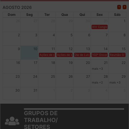
AGOSTO 2026
Dom
Seg
Ter
Qua
Qui
Sex
Sáb
26
27
28
29
30
31
1
XIV Congresso Brasileiro 
2
3
4
5
6
7
8
9
10
11
12
13
14
15
Ações de solidariedade a Cuba no Rio Grande do Sul - 100 anos 
Ações de solidariedade a Cuba no Rio Grande do Su
Dia de Luta em Defesa de Cuba e da S
102º Encontro da Regional
Reunião GTPE
16
17
18
19
20
21
22
mais +3
23
24
25
26
27
28
29
mais +2
mais +3
30
31
1
2
3
4
5
GRUPOS DE
TRABALHO/
SETORES