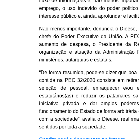
fluxo de informações e, não menos important
emprego, o uso indevido do poder político p
interesse público e, ainda, aprofundar e facil
Não menos importante, denuncia o Dieese, 
chefe do Poder Executivo da União. A PE
aumento de despesa, o Presidente da R
organização e atuação da Administração P
ministérios, autarquias e estatais.
“De forma resumida, pode-se dizer que boa 
contida na PEC 32/2020 consiste em retira
seleção de pessoal, enfraquecer e/ou el
estatutários(as) e reduzir os patamares sal
iniciativa privada e dar amplos podere
funcionamento do Estado de forma arbitrári
com a sociedade”, avalia o Dieese, reafir
sentidos por toda a sociedade.