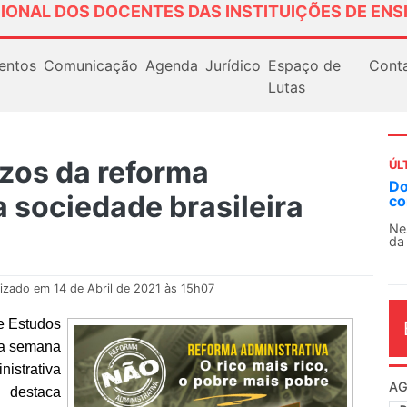
IONAL DOS DOCENTES DAS INSTITUIÇÕES DE ENS
entos
Comunicação
Agenda
Jurídico
Espaço de
Cont
Lutas
ízos da reforma
ÚL
Do
a sociedade brasileira
co
Ne
da
lizado em 14 de Abril de 2021 às 15h07
 e Estudos
ma semana
istrativa
AG
l destaca