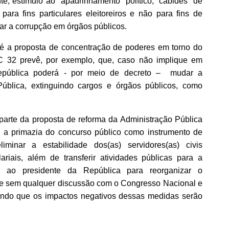
e, estímulo ao “apadrinhamento” político, “cabides” de
ara fins particulares eleitoreiros e não para fins de
itar a corrupção em órgãos públicos.
é a proposta de concentração de poderes em torno do
C 32 prevê, por exemplo, que, caso não implique em
epública poderá - por meio de decreto – mudar a
ública, extinguindo cargos e órgãos públicos, como
parte da proposta de reforma da Administração Pública
r a primazia do concurso público como instrumento de
iminar a estabilidade dos(as) servidores(as) civis
ariais, além de transferir atividades públicas para a
s ao presidente da República para reorganizar o
a e sem qualquer discussão com o Congresso Nacional e
mando que os impactos negativos dessas medidas serão