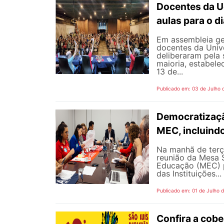
Docentes da U
aulas para o di
Em assembleia gera
docentes da Univ
deliberaram pela
maioria, estabele
13 de...
Publicado em: 03 de Julho 
Democratizaçã
MEC, incluind
Na manhã de terç
reunião da Mesa 
Educação (MEC) p
das Instituições...
Publicado em: 01 de Julho 
Confira a cob