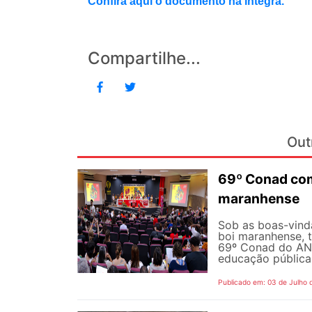
Confira aqui o documento na íntegra.
Compartilhe...
Out
69º Conad com
maranhense
Sob as boas-vind
boi maranhense, t
69º Conad do AND
educação pública 
Publicado em: 03 de Julho 