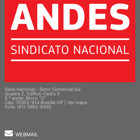
Sede Nacional - Setor Comercial Sul
Quadra 2, Edifício Cedro II
5 º andar, Bloco "C"
Cep: 70302-914 Brasília-DF |
Ver mapa
Fone: (61) 3962-8400
WEBMAIL