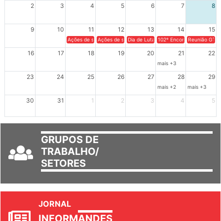
2
3
4
5
6
7
8
9
10
11
12
13
14
15
Ações de solidariedade a Cuba no Rio Grande do Sul - 100 anos 
Ações de solidariedade a Cuba no Rio Grande do Su
Dia de Luta em Defesa de Cuba e da S
102º Encontro da Regional
Reunião GTPE
16
17
18
19
20
21
22
mais +3
23
24
25
26
27
28
29
mais +2
mais +3
30
31
1
2
3
4
5
GRUPOS DE
TRABALHO/
SETORES
JORNAL