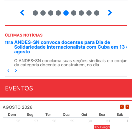
4
5
6
7
8
9
10
12
ÚLTIMAS NOTÍCIAS
ANDES-SN convoca docentes para Dia de
Solidariedade Internacionalista com Cuba em 13 de
agosto
O ANDES-SN conclama suas seções sindicais e o conjunto
da categoria docente a construírem, no dia...
EVENTOS
AGOSTO 2026
Dom
Seg
Ter
Qua
Qui
Sex
Sáb
26
27
28
29
30
31
1
XIV Congresso Brasileiro 