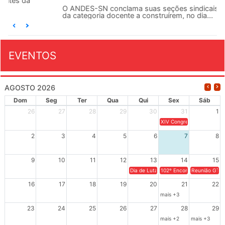
O ANDES-SN conclama suas seções sindicais e o conjunto
da categoria docente a construírem, no dia...
EVENTOS
AGOSTO 2026
Dom
Seg
Ter
Qua
Qui
Sex
Sáb
26
27
28
29
30
31
1
XIV Congresso Brasileiro 
2
3
4
5
6
7
8
9
10
11
12
13
14
15
Dia de Luta em Defesa de Cuba e da S
102º Encontro da Regional
Reunião GTPE
16
17
18
19
20
21
22
mais +3
23
24
25
26
27
28
29