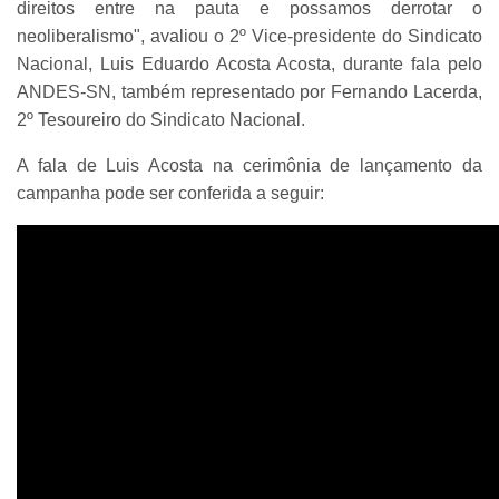
direitos entre na pauta e possamos derrotar o
neoliberalismo", avaliou o 2º Vice-presidente do Sindicato
Nacional, Luis Eduardo Acosta Acosta, durante fala pelo
ANDES-SN, também representado por Fernando Lacerda,
2º Tesoureiro do Sindicato Nacional.
A fala de Luis Acosta na cerimônia de lançamento da
campanha pode ser conferida a seguir: