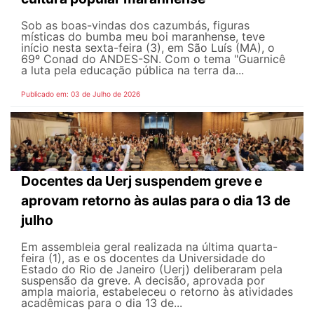
Sob as boas-vindas dos cazumbás, figuras
místicas do bumba meu boi maranhense, teve
início nesta sexta-feira (3), em São Luís (MA), o
69º Conad do ANDES-SN. Com o tema "Guarnicê
a luta pela educação pública na terra da...
Publicado em: 03 de Julho de 2026
Docentes da Uerj suspendem greve e
aprovam retorno às aulas para o dia 13 de
julho
Em assembleia geral realizada na última quarta-
feira (1), as e os docentes da Universidade do
Estado do Rio de Janeiro (Uerj) deliberaram pela
suspensão da greve. A decisão, aprovada por
ampla maioria, estabeleceu o retorno às atividades
acadêmicas para o dia 13 de...