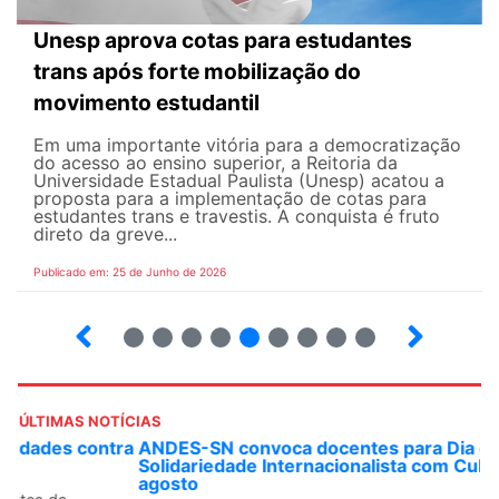
Unesp aprova cotas para estudantes
trans após forte mobilização do
movimento estudantil
Em uma importante vitória para a democratização
do acesso ao ensino superior, a Reitoria da
Universidade Estadual Paulista (Unesp) acatou a
proposta para a implementação de cotas para
estudantes trans e travestis. A conquista é fruto
direto da greve...
Publicado em: 25 de Junho de 2026
2
3
4
5
6
7
8
9
ÚLTIMAS NOTÍCIAS
ANDES-SN convoca docentes para Dia de
Solidariedade Internacionalista com Cuba em 13 de
agosto