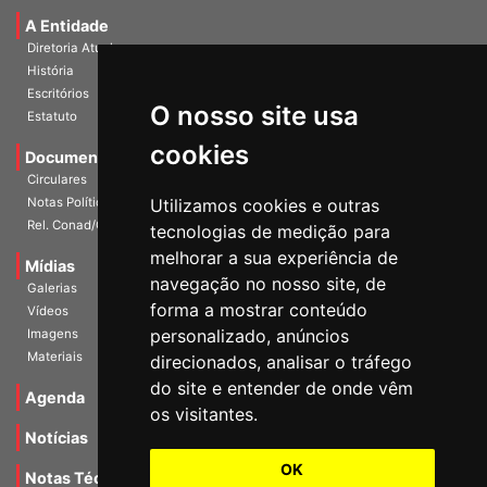
Universidade e Sociedade
A Entidade
Diretoria Atual
História
O nosso site usa
Escritórios
Estatuto
cookies
Documentos
Circulares
Utilizamos cookies e outras
Notas Políticas
tecnologias de medição para
Rel. Conad/Congresso
melhorar a sua experiência de
navegação no nosso site, de
Mídias
Galerias
forma a mostrar conteúdo
Vídeos
personalizado, anúncios
Imagens
direcionados, analisar o tráfego
Materiais
do site e entender de onde vêm
os visitantes.
Agenda
Notícias
OK