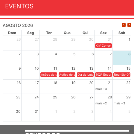
EVENTOS
AGOSTO 2026
Dom
Seg
Ter
Qua
Qui
Sex
Sáb
26
27
28
29
30
31
1
XIV Congresso Brasileiro 
2
3
4
5
6
7
8
9
10
11
12
13
14
15
Ações de solidariedade a Cuba no Rio Grande do Sul - 100 anos 
Ações de solidariedade a Cuba no Rio Grande do Su
Dia de Luta em Defesa de Cuba e da S
102º Encontro da Regional
Reunião GTPE
16
17
18
19
20
21
22
mais +3
23
24
25
26
27
28
29
mais +2
mais +3
30
31
1
2
3
4
5