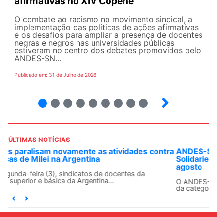
afirmativas no XIV Copene
O combate ao racismo no movimento sindical, a
implementação das políticas de ações afirmativas
e os desafios para ampliar a presença de docentes
negras e negros nas universidades públicas
estiveram no centro dos debates promovidos pelo
ANDES-SN...
Publicado em: 31 de Julho de 2026
2
3
4
5
6
7
8
9
ÚLTIMAS NOTÍCIAS
ANDES-SN convoca docentes para Dia de
Solidariedade Internacionalista com Cuba em 13 de
agosto
O ANDES-SN conclama suas seções sindicais e o conjunto
da categoria docente a construírem, no dia...