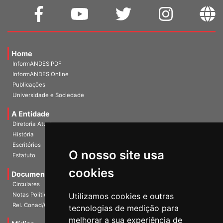
Home
InformANDES PDF
InformANDES Online
Publicações
Universidade e Sociedade
A Entidade
Diretoria Atual
História
O nosso site usa
Escritórios
Estatuto
cookies
Documentos
Circulares
Utilizamos cookies e outras
Notas Políticas
tecnologias de medição para
Rel. Conad/Congresso
melhorar a sua experiência de