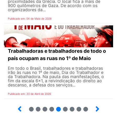
proximidades da Grécia. O local fica a mais de
900 quilômetros de Gaza. De acordo com os
organizadores da...
Publicado em: 04 de Maio de 2026
Trabalhadoras e trabalhadores de todo o
país ocupam as ruas no 1º de Maio
Em todo o Brasil, trabalhadores e trabalhadoras
irão às ruas no 1º de maio, Dia do Trabalhador e
da Trabalhadora. Na pauta das manifestações, o
fim da escala 6×1, a reivindicação do direito ao
descanso, a defesa dos serviços...
Publicado em: 30 de Abril de 2026
7
8
9
10
12
13
14
15