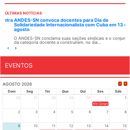
ÚLTIMAS NOTÍCIAS
ANDES-SN convoca docentes para Dia de
Solidariedade Internacionalista com Cuba em 13 de
agosto
O ANDES-SN conclama suas seções sindicais e o conjunto
da categoria docente a construírem, no dia...
EVENTOS
AGOSTO 2026
Dom
Seg
Ter
Qua
Qui
Sex
Sáb
26
27
28
29
30
31
1
XIV Congresso Brasileiro 
2
3
4
5
6
7
8