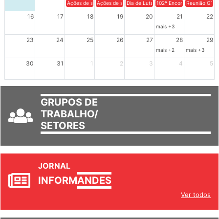
9
10
11
12
13
14
15
Ações de solidariedade a Cuba no Rio Grande do Sul - 100 anos 
Ações de solidariedade a Cuba no Rio Grande do Su
Dia de Luta em Defesa de Cuba e da S
102º Encontro da Regional
Reunião GTPE
16
17
18
19
20
21
22
mais +3
23
24
25
26
27
28
29
mais +2
mais +3
30
31
1
2
3
4
5
GRUPOS DE
TRABALHO/
SETORES
JORNAL
INFORM
ANDES
Ver todos