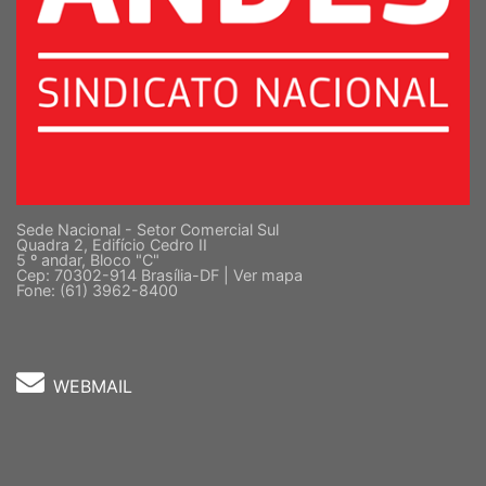
Sede Nacional - Setor Comercial Sul
Quadra 2, Edifício Cedro II
5 º andar, Bloco "C"
Cep: 70302-914 Brasília-DF |
Ver mapa
Fone: (61) 3962-8400
WEBMAIL