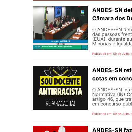
ANDES-SN defe
Câmara dos D
O ANDES-SN defen
das pessoas fren
(EUA), durante a
Minorias e Iguald
Publicado em: 09 de Julho 
ANDES-SN refo
cotas em conc
O ANDES-SN inten
Normativa (IN) C
artigo 46, que tr
em concurso públi
Publicado em: 09 de Julho 
ANDES-SN faz