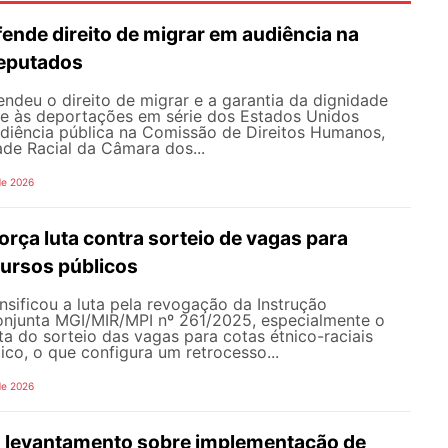
nde direito de migrar em audiência na
eputados
deu o direito de migrar e a garantia da dignidade
te às deportações em série dos Estados Unidos
udiência pública na Comissão de Direitos Humanos,
ade Racial da Câmara dos...
de 2026
rça luta contra sorteio de vagas para
ursos públicos
sificou a luta pela revogação da Instrução
onjunta MGI/MIR/MPI nº 261/2025, especialmente o
ata do sorteio das vagas para cotas étnico-raciais
co, o que configura um retrocesso...
de 2026
 levantamento sobre implementação de