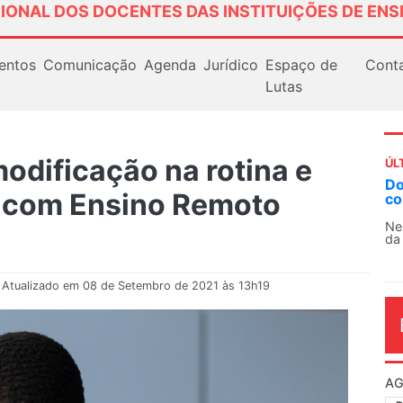
IONAL DOS DOCENTES DAS INSTITUIÇÕES DE ENS
entos
Comunicação
Agenda
Jurídico
Espaço de
Cont
Lutas
dificação na rotina e
ÚL
AN
o com Ensino Remoto
So
13
O 
co
dia
Atualizado em 08 de Setembro de 2021 às 13h19