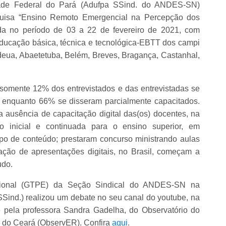
ade Federal do Pará (Adufpa SSind. do ANDES-SN)
squisa “Ensino Remoto Emergencial na Percepção dos
ada no período de 03 a 22 de fevereiro de 2021, com
ducação básica, técnica e tecnológica-EBTT dos campi
deua, Abaetetuba, Belém, Breves, Bragança, Castanhal,
somente 12% dos entrevistados e das entrevistadas se
 enquanto 66% se disseram parcialmente capacitados.
 ausência de capacitação digital das(os) docentes, na
 inicial e continuada para o ensino superior, em
ipo de conteúdo; prestaram concurso ministrando aulas
ação de apresentações digitais, no Brasil, começam a
udo.
cional (GTPE) da Seção Sindical do ANDES-SN na
Sind.) realizou um debate no seu canal do youtube, na
 pela professora Sandra Gadelha, do Observatório do
 do Ceará (ObservER). Confira
aqui
.