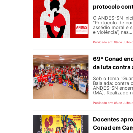
protocolo cont
O ANDES-SN inic
“Protocolo de co
assédio moral e s
e violência”, nas...
Publicado em: 09 de Julho 
69º Conad enc
da luta contra
Sob o tema "Guarn
Balaiada: contra 
ANDES-SN encerro
(MA). Realizado n
Publicado em: 06 de Julho 
Docentes apro
Conad em Cam