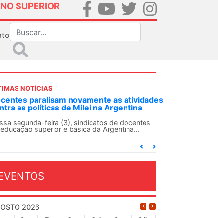
INO SUPERIOR
ato
TIMAS NOTÍCIAS
DES-SN convoca docentes para Dia de
lidariedade Internacionalista com Cuba em
 de agosto
ANDES-SN conclama suas seções sindicais e o
njunto da categoria docente a construírem, no
...
EVENTOS