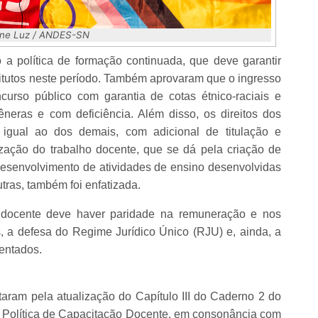
line Luz / ANDES-SN
a política de formação continuada, que deve garantir
itutos neste período. Também aprovaram que o ingresso
curso público com garantia de cotas étnico-raciais e
gêneras e com deficiência. Além disso, os direitos dos
o igual ao dos demais, com adicional de titulação e
ização do trabalho docente, que se dá pela criação de
esenvolvimento de atividades de ensino desenvolvidas
tras, também foi enfatizada.
a docente deve haver paridade na remuneração e nos
s, a defesa do Regime Jurídico Único (RJU) e, ainda, a
sentados.
taram pela atualização do Capítulo III do Caderno 2 do
 Política de Capacitação Docente, em consonância com