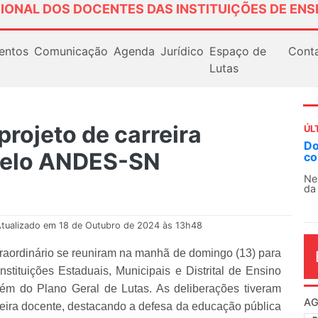
IONAL DOS DOCENTES DAS INSTITUIÇÕES DE ENS
entos
Comunicação
Agenda
Jurídico
Espaço de
Cont
Lutas
rojeto de carreira
ÚL
Do
pelo ANDES-SN
co
Ne
da
tualizado em 18 de Outubro de 2024 às 13h48
raordinário se reuniram na manhã de domingo (13) para
nstituições Estaduais, Municipais e Distrital de Ensino
além do Plano Geral de Lutas. As deliberações tiveram
AG
eira docente, destacando a defesa da educação pública