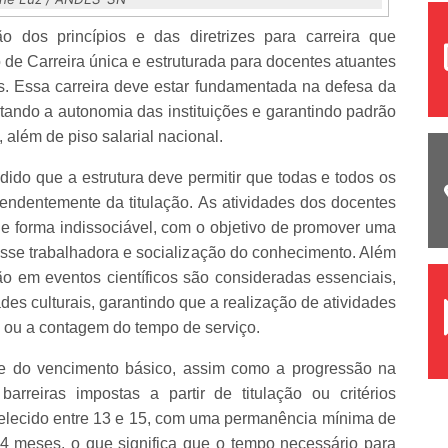
 dos princípios e das diretrizes para carreira que
 de Carreira única e estruturada para docentes atuantes
ets. Essa carreira deve estar fundamentada na defesa da
eitando a autonomia das instituições e garantindo padrão
, além de piso salarial nacional.
idido que a estrutura deve permitir que todas e todos os
pendentemente da titulação.
As atividades dos docentes
de forma indissociável, com o objetivo de promover uma
asse trabalhadora e socialização do conhecimento. Além
ão em eventos científicos são consideradas essenciais,
es culturais, garantindo que a realização de atividades
ou a contagem do tempo de serviço.
te do vencimento básico, assim como a progressão na
arreiras impostas a partir de titulação ou critérios
abelecido entre 13 e 15, com uma permanência mínima de
 meses, o que significa que o tempo necessário para