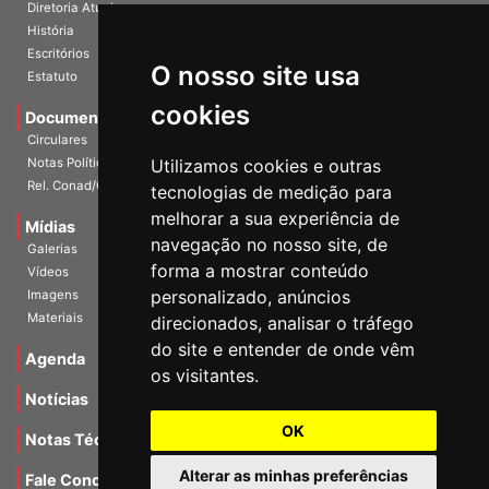
A Entidade
Diretoria Atual
História
O nosso site usa
Escritórios
Estatuto
cookies
Documentos
Circulares
Utilizamos cookies e outras
Notas Políticas
tecnologias de medição para
Rel. Conad/Congresso
melhorar a sua experiência de
navegação no nosso site, de
Mídias
Galerias
forma a mostrar conteúdo
Vídeos
personalizado, anúncios
Imagens
direcionados, analisar o tráfego
Materiais
do site e entender de onde vêm
os visitantes.
Agenda
Notícias
OK
Notas Técnicas
Alterar as minhas preferências