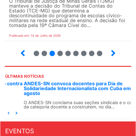
O Tribunal de Justiça de Minas Gerais (TJMG)
manteve a decisão do Tribunal de Contas do
Estado (TCE-MG) que determina a
descontinuidade do programa de escolas cívico-
militares na rede estadual de ensino. A decisão foi
tomada pela 19ª Câmara Cível do...
Publicado em: 14 de Julho de 2026
2
3
4
5
6
7
8
9
ÚLTIMAS NOTÍCIAS
ANDES-SN convoca docentes para Dia de
Solidariedade Internacionalista com Cuba em 13 de
agosto
O ANDES-SN conclama suas seções sindicais e o conjunto
da categoria docente a construírem, no dia...
EVENTOS