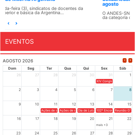
agosto
O ANDES-SN conclama suas seções sindicais e o conjunto
da categoria docente a construírem, no dia...
EVENTOS
AGOSTO 2026
Dom
Seg
Ter
Qua
Qui
Sex
Sáb
26
27
28
29
30
31
1
XIV Congresso Brasileiro 
2
3
4
5
6
7
8
9
10
11
12
13
14
15
Ações de solidariedade a Cuba no Rio Grande do Sul - 100 anos 
Ações de solidariedade a Cuba no Rio Grande do Su
Dia de Luta em Defesa de Cuba e da S
102º Encontro da Regional
Reunião GTPE
16
17
18
19
20
21
22
mais +3