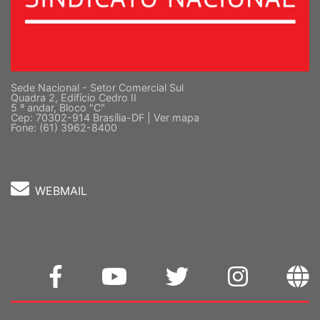
Sede Nacional - Setor Comercial Sul
Quadra 2, Edifício Cedro II
5 º andar, Bloco "C"
Cep: 70302-914 Brasília-DF |
Ver mapa
Fone: (61) 3962-8400
WEBMAIL