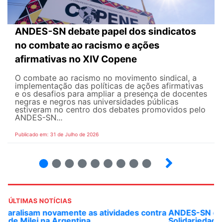
ANDES-SN debate papel dos sindicatos
no combate ao racismo e ações
afirmativas no XIV Copene
O combate ao racismo no movimento sindical, a
implementação das políticas de ações afirmativas
e os desafios para ampliar a presença de docentes
negras e negros nas universidades públicas
estiveram no centro dos debates promovidos pelo
ANDES-SN...
Publicado em: 31 de Julho de 2026
2
3
4
5
6
7
8
9
ÚLTIMAS NOTÍCIAS
ANDES-SN convoca docentes para Dia de
Solidariedade Internacionalista com Cuba em 13 de