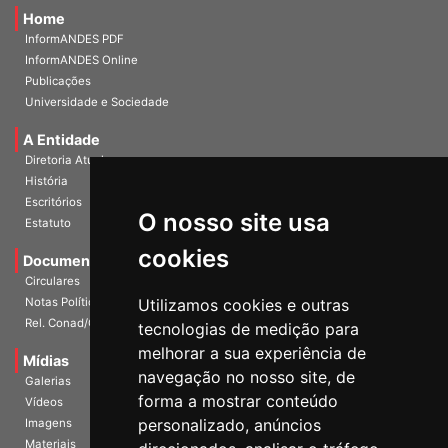
Home
InformANDES PDF
InformANDES Online
Publicações
Universidade e Sociedade
A Entidade
Diretoria Atual
História
O nosso site usa
Escritórios
Estatuto
cookies
Documentos
Circulares
Utilizamos cookies e outras
Notas Políticas
tecnologias de medição para
Rel. Conad/Congresso
melhorar a sua experiência de
navegação no nosso site, de
Mídias
Galerias
forma a mostrar conteúdo
Vídeos
personalizado, anúncios
Imagens