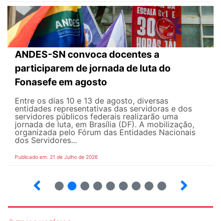
ANDES-SN convoca docentes a
participarem de jornada de luta do
Fonasefe em agosto
Entre os dias 10 e 13 de agosto, diversas
entidades representativas das servidoras e dos
servidores públicos federais realizarão uma
jornada de luta, em Brasília (DF). A mobilização,
organizada pelo Fórum das Entidades Nacionais
dos Servidores...
Publicado em: 21 de Julho de 2026
2
3
4
5
6
7
8
9