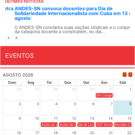
ÚLTIMAS NOTÍCIAS
ANDES-SN convoca docentes para Dia de
Solidariedade Internacionalista com Cuba em 13 de
agosto
O ANDES-SN conclama suas seções sindicais e o conjunto
da categoria docente a construírem, no dia...
EVENTOS
AGOSTO 2026
Dom
Seg
Ter
Qua
Qui
Sex
Sáb
26
27
28
29
30
31
1
XIV Congresso Brasileiro 
2
3
4
5
6
7
8
9
10
11
12
13
14
15
Ações de solidariedade a Cuba no Rio Grande do Sul - 100 anos 
Ações de solidariedade a Cuba no Rio Grande do Su
Dia de Luta em Defesa de Cuba e da S
102º Encontro da Regional
Reunião GTPE