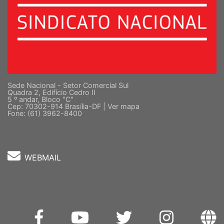
Sede Nacional - Setor Comercial Sul
Quadra 2, Edifício Cedro II
5 º andar, Bloco "C"
Cep: 70302-914 Brasília-DF |
Ver mapa
Fone: (61) 3962-8400
WEBMAIL