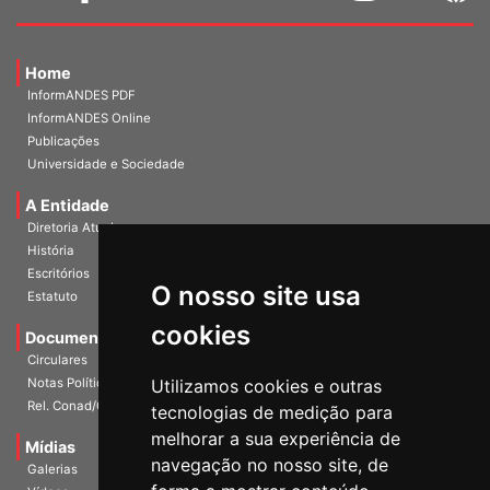
Home
InformANDES PDF
InformANDES Online
Publicações
Universidade e Sociedade
A Entidade
Diretoria Atual
História
O nosso site usa
Escritórios
Estatuto
cookies
Documentos
Circulares
Utilizamos cookies e outras
Notas Políticas
tecnologias de medição para
Rel. Conad/Congresso
melhorar a sua experiência de
navegação no nosso site, de
Mídias
Galerias