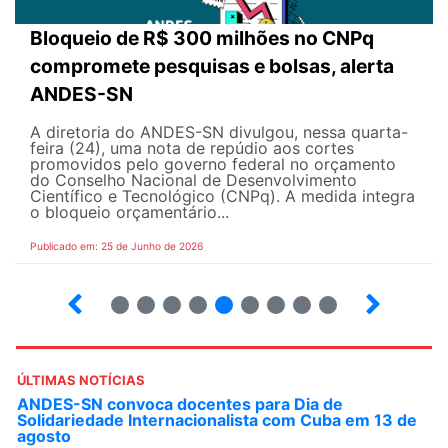
Bloqueio de R$ 300 milhões no CNPq
compromete pesquisas e bolsas, alerta
ANDES-SN
A diretoria do ANDES-SN divulgou, nessa quarta-
feira (24), uma nota de repúdio aos cortes
promovidos pelo governo federal no orçamento
do Conselho Nacional de Desenvolvimento
Científico e Tecnológico (CNPq). A medida integra
o bloqueio orçamentário...
Publicado em: 25 de Junho de 2026
2
3
4
5
6
7
8
9
ÚLTIMAS NOTÍCIAS
ANDES-SN convoca docentes para Dia de
Solidariedade Internacionalista com Cuba em 13 de
agosto