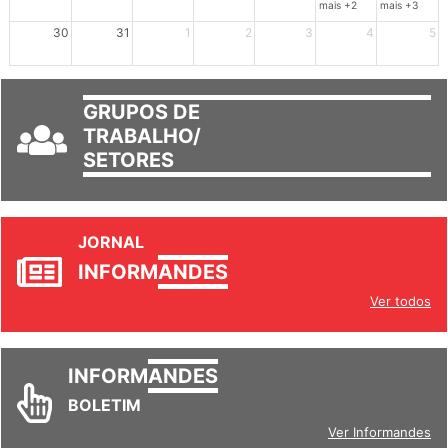
mais +2
mais +3
30
31
1
2
3
4
5
GRUPOS DE
TRABALHO/
SETORES
JORNAL
INFORM
ANDES
Ver todos
INFORM
ANDES
BOLETIM
Ver Informandes