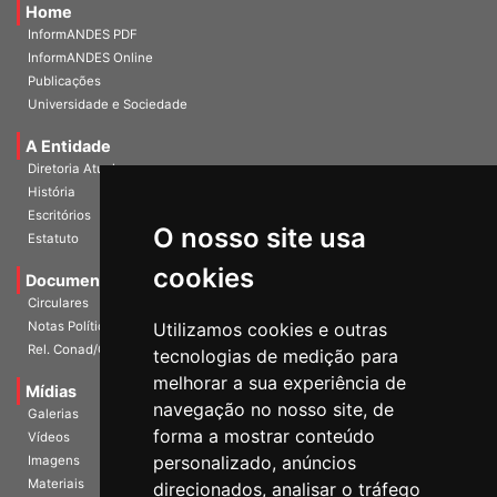
Home
InformANDES PDF
InformANDES Online
Publicações
Universidade e Sociedade
A Entidade
Diretoria Atual
História
Escritórios
O nosso site usa
Estatuto
cookies
Documentos
Circulares
Notas Políticas
Utilizamos cookies e outras
Rel. Conad/Congresso
tecnologias de medição para
melhorar a sua experiência de
Mídias
navegação no nosso site, de
Galerias
forma a mostrar conteúdo
Vídeos
personalizado, anúncios
Imagens
Materiais
direcionados, analisar o tráfego