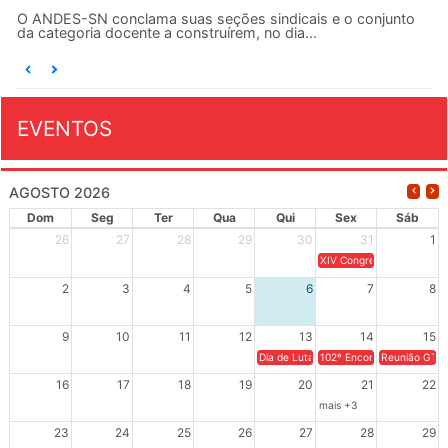
O ANDES-SN conclama suas seções sindicais e o conjunto
da categoria docente a construírem, no dia...
EVENTOS
AGOSTO 2026
Dom
Seg
Ter
Qua
Qui
Sex
Sáb
26
27
28
29
30
31
1
XIV Congresso Brasileiro 
2
3
4
5
6
7
8
9
10
11
12
13
14
15
Dia de Luta em Defesa de Cuba e da S
102º Encontro da Regional
Reunião GTPE
16
17
18
19
20
21
22
mais +3
23
24
25
26
27
28
29