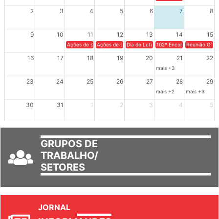
XIV Congresso Brasileiro 
2
3
4
5
6
7
8
9
10
11
12
13
14
15
Ações de solidariedade a Cuba no Rio Grande do Sul - 100 anos 
Ações de solidariedade a Cuba no Rio Grande do Su
Dia de Luta em Defesa de Cuba e da S
102º Encontro da Regional
Reunião GTPE
16
17
18
19
20
21
22
mais +3
23
24
25
26
27
28
29
mais +2
mais +3
30
31
1
2
3
4
5
GRUPOS DE
TRABALHO/
SETORES
JORNAL