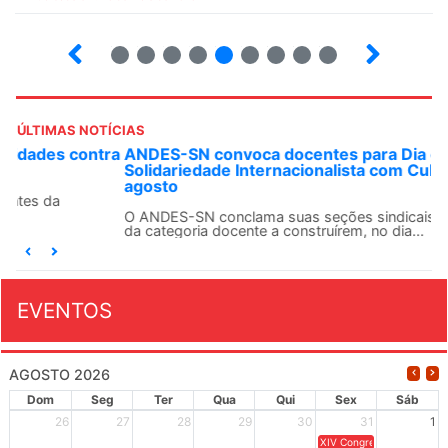
4
5
6
7
8
9
10
12
ÚLTIMAS NOTÍCIAS
ANDES-SN convoca docentes para Dia de
Solidariedade Internacionalista com Cuba em 13 de
agosto
O ANDES-SN conclama suas seções sindicais e o conjunto
da categoria docente a construírem, no dia...
EVENTOS
AGOSTO 2026
Dom
Seg
Ter
Qua
Qui
Sex
Sáb
26
27
28
29
30
31
1