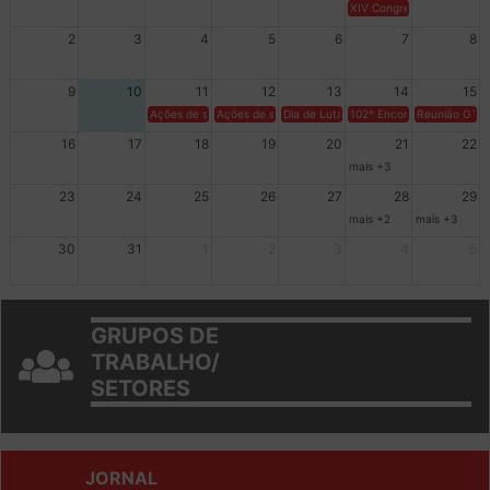
26
27
28
29
30
31
1
XIV Congresso Brasileiro 
2
3
4
5
6
7
8
9
10
11
12
13
14
15
Ações de solidariedade a Cuba no Rio Grande do Sul - 100 anos 
Ações de solidariedade a Cuba no Rio Grande do Su
Dia de Luta em Defesa de Cuba e da S
102º Encontro da Regional
Reunião GTPE
16
17
18
19
20
21
22
mais +3
23
24
25
26
27
28
29
mais +2
mais +3
30
31
1
2
3
4
5
GRUPOS DE
TRABALHO/
SETORES