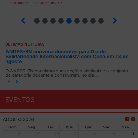
Publicado em: 18 de Junho de 2026
2
3
4
5
6
7
8
9
10
ÚLTIMAS NOTÍCIAS
ANDES-SN convoca docentes para Dia de
Solidariedade Internacionalista com Cuba em 13 de
agosto
O ANDES-SN conclama suas seções sindicais e o conjunto
da categoria docente a construírem, no dia...
EVENTOS
AGOSTO 2026
Dom
Seg
Ter
Qua
Qui
Sex
Sáb