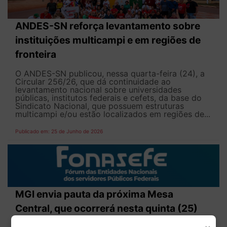
ANDES-SN reforça levantamento sobre
instituições multicampi e em regiões de
fronteira
O ANDES-SN publicou, nessa quarta-feira (24), a
Circular 256/26, que dá continuidade ao
levantamento nacional sobre universidades
públicas, institutos federais e cefets, da base do
Sindicato Nacional, que possuem estruturas
multicampi e/ou estão localizados em regiões de...
Publicado em: 25 de Junho de 2026
MGI envia pauta da próxima Mesa
Central, que ocorrerá nesta quinta (25)