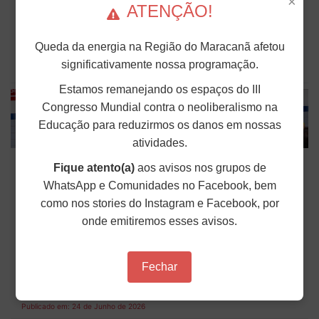
×
A segunda rodada de negociação, deste ano, entre
ATENÇÃO!
o Fórum das Entidades Nacionais de Servidores
Federais (Fonasefe) e o governo federal ocorrerá
nesta quinta-feira (25), em Brasília (DF). A reunião
foi confirmada dias após o Fonasefe cobrar, via...
Queda da energia na Região do Maracanã afetou
significativamente nossa programação.
Publicado em: 24 de Junho de 2026
Estamos remanejando os espaços do III
Congresso Mundial contra o neoliberalismo na
Educação para reduzirmos os danos em nossas
atividades.
ANDES-SN reafirma luta por Memória,
Fique atento(a)
aos avisos nos grupos de
Verdade, Justiça e Reparação em
WhatsApp e Comunidades no Facebook, bem
Seminário no Rio de Janeiro
como nos stories do Instagram e Facebook, por
onde emitiremos esses avisos.
Ocorreu entre os dias 19 e 21 de junho, na unidade
Maracanã do Centro Federal de Educação
Tecnológica Celso Suckow da Fonseca (Cefet-RJ),
o Seminário Memória, Verdade, Justiça e
Fechar
Reparação. Organizado pelo Grupo de Trabalho
de...
Publicado em: 24 de Junho de 2026