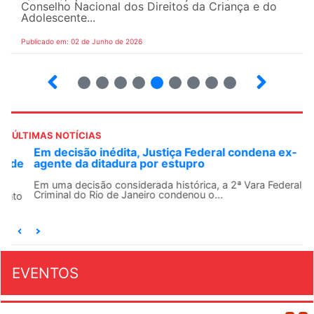
Conselho Nacional dos Direitos da Criança e do
Adolescente...
Publicado em: 02 de Junho de 2026
3
4
5
6
7
8
9
10
ÚLTIMAS NOTÍCIAS
Em decisão inédita, Justiça Federal condena ex-
agente da ditadura por estupro
Em uma decisão considerada histórica, a 2ª Vara Federal
Criminal do Rio de Janeiro condenou o...
EVENTOS
AGOSTO 2026