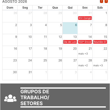
Dom
Seg
Ter
Qua
Qui
Sex
Sáb
26
27
28
29
30
31
1
XIV Congresso Brasileiro 
2
3
4
5
6
7
8
9
10
11
12
13
14
15
Dia de Luta em Defesa de Cuba e da S
102º Encontro da Regional
Reunião GTPE
16
17
18
19
20
21
22
mais +3
23
24
25
26
27
28
29
mais +2
mais +3
30
31
1
2
3
4
5
GRUPOS DE
TRABALHO/
SETORES