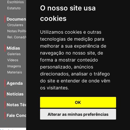
Estatuto
O nosso site usa
Documentos
cookies
Circulares
Notas Políticas
Utilizamos cookies e outras
Rel. Conad/Congresso
tecnologias de medição para
Mídias
melhorar a sua experiência de
Galerias
navegação no nosso site, de
Vídeos
forma a mostrar conteúdo
Imagens
personalizado, anúncios
Materiais
direcionados, analisar o tráfego
Agenda
do site e entender de onde vêm
os visitantes.
Notícias
Notas Técnicas
OK
Fale Conocsco
Alterar as minhas preferências
MANTIDO POR Camaleão Soft
Update cookies preferences