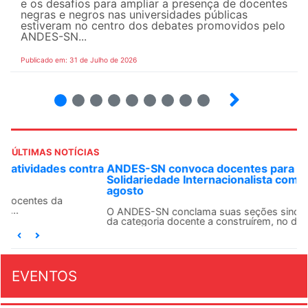
e os desafios para ampliar a presença de docentes
negras e negros nas universidades públicas
estiveram no centro dos debates promovidos pelo
ANDES-SN...
Publicado em: 31 de Julho de 2026
2
3
4
5
6
7
8
9
ÚLTIMAS NOTÍCIAS
ANDES-SN convoca docentes para Dia de
Solidariedade Internacionalista com Cuba em 13 de
agosto
O ANDES-SN conclama suas seções sindicais e o conjunto
da categoria docente a construírem, no dia...
EVENTOS