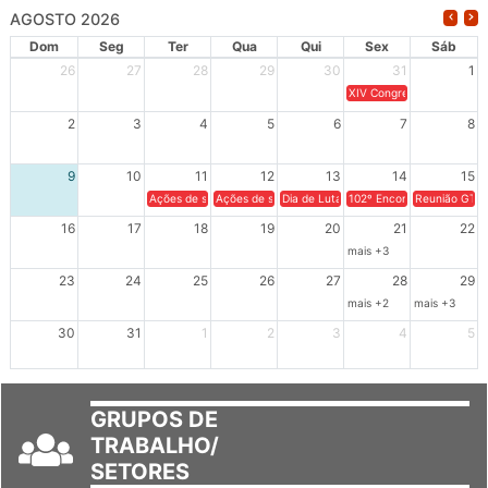
AGOSTO 2026
Dom
Seg
Ter
Qua
Qui
Sex
Sáb
26
27
28
29
30
31
1
XIV Congresso Brasileiro 
2
3
4
5
6
7
8
9
10
11
12
13
14
15
Ações de solidariedade a Cuba no Rio Grande do Sul - 100 anos 
Ações de solidariedade a Cuba no Rio Grande do Su
Dia de Luta em Defesa de Cuba e da S
102º Encontro da Regional
Reunião GTPE
16
17
18
19
20
21
22
mais +3
23
24
25
26
27
28
29
mais +2
mais +3
30
31
1
2
3
4
5
GRUPOS DE
TRABALHO/