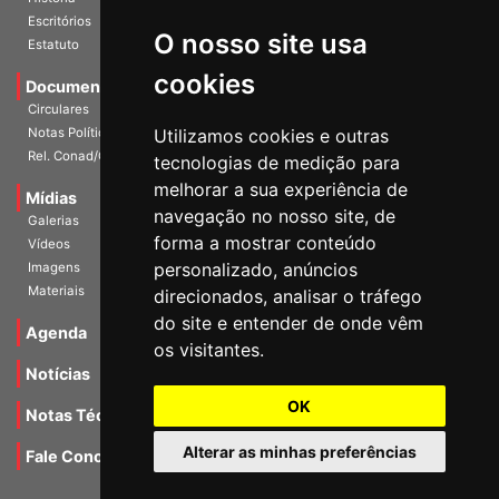
História
O nosso site usa
Escritórios
Estatuto
cookies
Documentos
Circulares
Utilizamos cookies e outras
Notas Políticas
tecnologias de medição para
Rel. Conad/Congresso
melhorar a sua experiência de
navegação no nosso site, de
Mídias
Galerias
forma a mostrar conteúdo
Vídeos
personalizado, anúncios
Imagens
direcionados, analisar o tráfego
Materiais
do site e entender de onde vêm
os visitantes.
Agenda
Notícias
OK
Notas Técnicas
Alterar as minhas preferências
Fale Conocsco