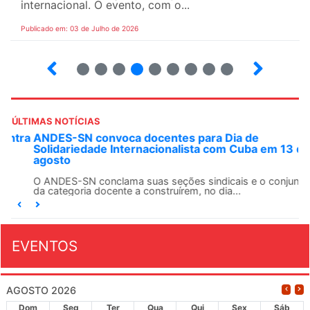
internacional. O evento, com o...
Publicado em: 03 de Julho de 2026
2
3
4
5
6
7
8
9
ÚLTIMAS NOTÍCIAS
ANDES-SN convoca docentes para Dia de
Solidariedade Internacionalista com Cuba em 13 de
agosto
O ANDES-SN conclama suas seções sindicais e o conjunto
da categoria docente a construírem, no dia...
EVENTOS
AGOSTO 2026