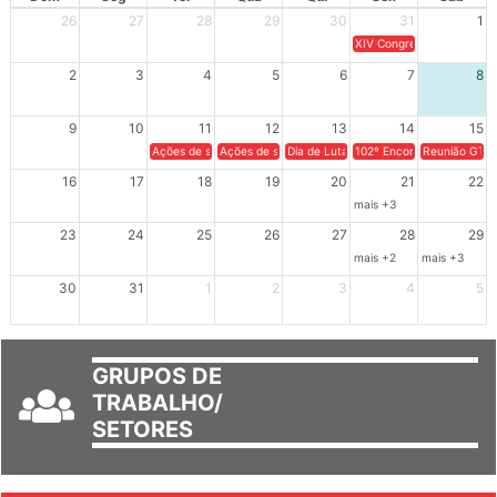
Dom
Seg
Ter
Qua
Qui
Sex
Sáb
26
27
28
29
30
31
1
XIV Congresso Brasileiro 
2
3
4
5
6
7
8
9
10
11
12
13
14
15
Ações de solidariedade a Cuba no Rio Grande do Sul - 100 anos 
Ações de solidariedade a Cuba no Rio Grande do Su
Dia de Luta em Defesa de Cuba e da S
102º Encontro da Regional
Reunião GTPE
16
17
18
19
20
21
22
mais +3
23
24
25
26
27
28
29
mais +2
mais +3
30
31
1
2
3
4
5
GRUPOS DE
TRABALHO/
SETORES