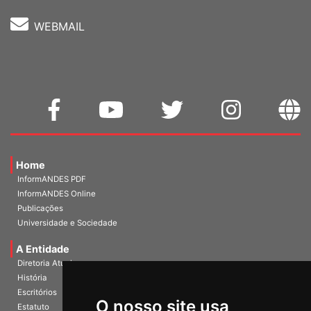
WEBMAIL
Home
InformANDES PDF
InformANDES Online
Publicações
Universidade e Sociedade
A Entidade
Diretoria Atual
História
O nosso site usa
Escritórios