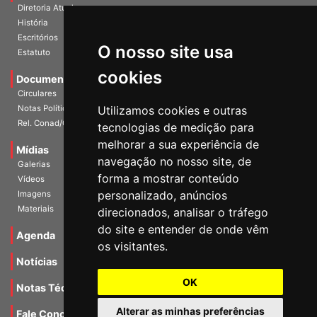
História
Escritórios
Estatuto
O nosso site usa
Documentos
cookies
Circulares
Notas Políticas
Utilizamos cookies e outras
Rel. Conad/Congresso
tecnologias de medição para
Mídias
melhorar a sua experiência de
Galerias
navegação no nosso site, de
Vídeos
forma a mostrar conteúdo
Imagens
personalizado, anúncios
Materiais
direcionados, analisar o tráfego
Agenda
do site e entender de onde vêm
os visitantes.
Notícias
Notas Técnicas
OK
Fale Conocsco
Alterar as minhas preferências