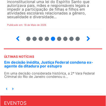
inconstitucional uma lei do Espírito Santo que
autorizava pais, mães e responsáveis legais ​​a
impedir a participação de filhas e filhos em
atividades escolares relacionadas a gênero,
sexualidade e diversidade...
Publicado em: 18 de Maio de 2026
5
6
7
8
9
10
12
13
ÚLTIMAS NOTÍCIAS
Em decisão inédita, Justiça Federal condena ex-
agente da ditadura por estupro
Em uma decisão considerada histórica, a 2ª Vara Federal
Criminal do Rio de Janeiro condenou o...
EVENTOS