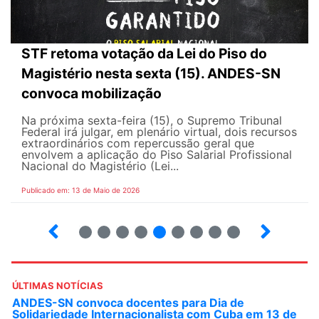
STF retoma votação da Lei do Piso do
Magistério nesta sexta (15). ANDES-SN
convoca mobilização
Na próxima sexta-feira (15), o Supremo Tribunal
Federal irá julgar, em plenário virtual, dois recursos
extraordinários com repercussão geral que
envolvem a aplicação do Piso Salarial Profissional
Nacional do Magistério (Lei...
Publicado em: 13 de Maio de 2026
6
7
8
9
10
12
13
14
ÚLTIMAS NOTÍCIAS
ANDES-SN convoca docentes para Dia de
Solidariedade Internacionalista com Cuba em 13 de