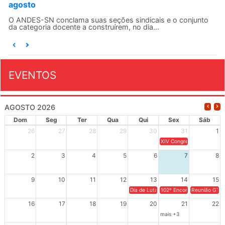
agosto
O ANDES-SN conclama suas seções sindicais e o conjunto
da categoria docente a construírem, no dia...
EVENTOS
AGOSTO 2026
Dom
Seg
Ter
Qua
Qui
Sex
Sáb
26
27
28
29
30
31
1
XIV Congresso Brasileiro 
2
3
4
5
6
7
8
9
10
11
12
13
14
15
Dia de Luta em Defesa de Cuba e da S
102º Encontro da Regional
Reunião GTPE
16
17
18
19
20
21
22
mais +3