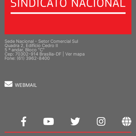
Sede Nacional - Setor Comercial Sul
Quadra 2, Edifício Cedro II
5 º andar, Bloco "C"
Cep: 70302-914 Brasília-DF |
Ver mapa
Fone: (61) 3962-8400
WEBMAIL