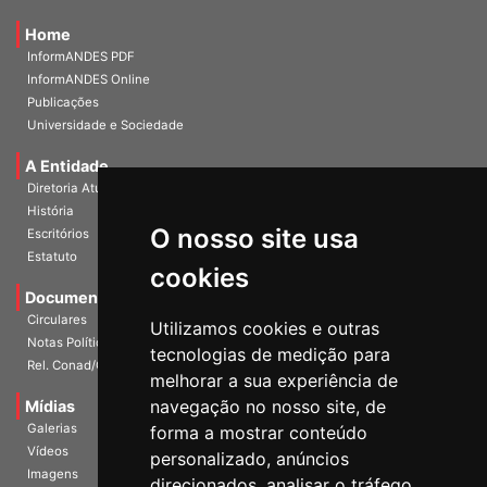
Home
InformANDES PDF
InformANDES Online
Publicações
Universidade e Sociedade
A Entidade
Diretoria Atual
História
O nosso site usa
Escritórios
Estatuto
cookies
Documentos
Circulares
Utilizamos cookies e outras
Notas Políticas
tecnologias de medição para
Rel. Conad/Congresso
melhorar a sua experiência de
navegação no nosso site, de
Mídias
Galerias
forma a mostrar conteúdo
Vídeos
personalizado, anúncios
Imagens
direcionados, analisar o tráfego