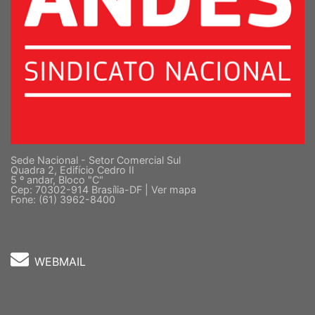
Sede Nacional - Setor Comercial Sul
Quadra 2, Edifício Cedro II
5 º andar, Bloco "C"
Cep: 70302-914 Brasília-DF |
Ver mapa
Fone: (61) 3962-8400
WEBMAIL