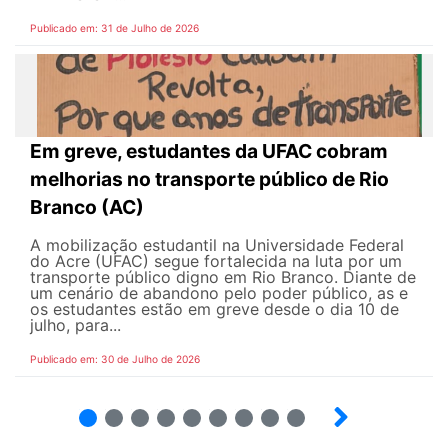
Publicado em: 31 de Julho de 2026
Em greve, estudantes da UFAC cobram
melhorias no transporte público de Rio
Branco (AC)
A mobilização estudantil na Universidade Federal
do Acre (UFAC) segue fortalecida na luta por um
transporte público digno em Rio Branco. Diante de
um cenário de abandono pelo poder público, as e
os estudantes estão em greve desde o dia 10 de
julho, para...
Publicado em: 30 de Julho de 2026
2
3
4
5
6
7
8
9