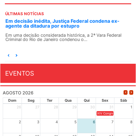
ÚLTIMAS NOTÍCIAS
Em decisão inédita, Justiça Federal condena ex-
agente da ditadura por estupro
Em uma decisão considerada histórica, a 2ª Vara Federal
Criminal do Rio de Janeiro condenou o...
EVENTOS
AGOSTO 2026
Dom
Seg
Ter
Qua
Qui
Sex
Sáb
26
27
28
29
30
31
1
XIV Congresso Brasileiro 
2
3
4
5
6
7
8
9
10
11
12
13
14
15