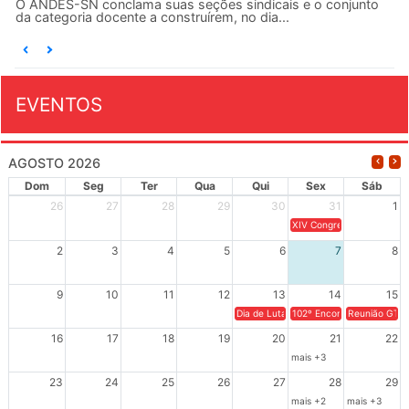
O ANDES-SN conclama suas seções sindicais e o conjunto
da categoria docente a construírem, no dia...
EVENTOS
AGOSTO 2026
Dom
Seg
Ter
Qua
Qui
Sex
Sáb
26
27
28
29
30
31
1
XIV Congresso Brasileiro 
2
3
4
5
6
7
8
9
10
11
12
13
14
15
Dia de Luta em Defesa de Cuba e da S
102º Encontro da Regional
Reunião GTPE
16
17
18
19
20
21
22
mais +3
23
24
25
26
27
28
29
mais +2
mais +3