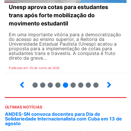
Unesp aprova cotas para estudantes
trans após forte mobilização do
movimento estudantil
Em uma importante vitória para a democratização
do acesso ao ensino superior, a Reitoria da
Universidade Estadual Paulista (Unesp) acatou a
proposta para a implementação de cotas para
estudantes trans e travestis. A conquista é fruto
direto da greve...
Publicado em: 25 de Junho de 2026
2
3
4
5
6
7
8
9
ÚLTIMAS NOTÍCIAS
ANDES-SN convoca docentes para Dia de
Solidariedade Internacionalista com Cuba em 13 de
agosto