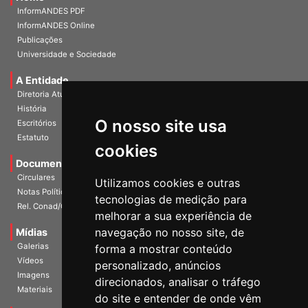
InformANDES PDF
InformANDES Online
Publicações
Universidade e Sociedade
A Entidade
Diretoria Atual
História
O nosso site usa
Escritórios
Estatuto
cookies
Documentos
Circulares
Utilizamos cookies e outras
Notas Políticas
tecnologias de medição para
Rel. Conad/Congresso
melhorar a sua experiência de
navegação no nosso site, de
Mídias
Galerias
forma a mostrar conteúdo
Vídeos
personalizado, anúncios
Imagens
direcionados, analisar o tráfego
Materiais
do site e entender de onde vêm