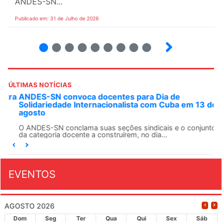
ANDES-SN...
Publicado em: 31 de Julho de 2026
2
3
4
5
6
7
8
9
ÚLTIMAS NOTÍCIAS
ANDES-SN convoca docentes para Dia de
Solidariedade Internacionalista com Cuba em 13 de
agosto
O ANDES-SN conclama suas seções sindicais e o conjunto
da categoria docente a construírem, no dia...
EVENTOS
AGOSTO 2026