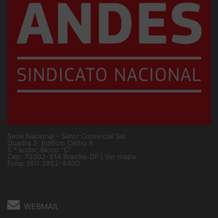
Sede Nacional - Setor Comercial Sul
Quadra 2, Edifício Cedro II
5 º andar, Bloco "C"
Cep: 70302-914 Brasília-DF |
Ver mapa
Fone: (61) 3962-8400
WEBMAIL