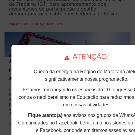
de Trabalho (GT) para aprimoramento dos
mecanismos de participação e gestão
democrática nas Instituições Federais de Ensino...
Publicado em: 03 de Agosto de 2026
ATENÇÃO!
ANDES-SN debate papel dos sindicatos
no combate ao racismo e ações
Queda da energia na Região do Maracanã afet
afirmativas no XIV Copene
significativamente nossa programação.
O combate ao racismo no movimento sindical, a
Estamos remanejando os espaços do III Congresso 
implementação das políticas de ações afirmativas
contra o neoliberalismo na Educação para reduzirmos
e os desafios para ampliar a presença de docentes
negras e negros nas universidades públicas
em nossas atividades.
estiveram no centro dos debates promovidos pelo
ANDES-SN...
Fique atento(a)
aos avisos nos grupos de Whats
Comunidades no Facebook, bem como nos stories do 
Publicado em: 31 de Julho de 2026
e Facebook, por onde emitiremos esses aviso