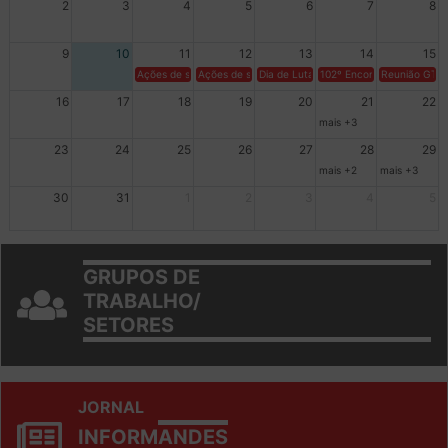
2
3
4
5
6
7
8
9
10
11
12
13
14
15
Ações de solidariedade a Cuba no Rio Grande do Sul - 100 anos 
Ações de solidariedade a Cuba no Rio Grande do Su
Dia de Luta em Defesa de Cuba e da S
102º Encontro da Regional
Reunião GTPE
16
17
18
19
20
21
22
mais +3
23
24
25
26
27
28
29
mais +2
mais +3
30
31
1
2
3
4
5
GRUPOS DE
TRABALHO/
SETORES
JORNAL
INFORM
ANDES