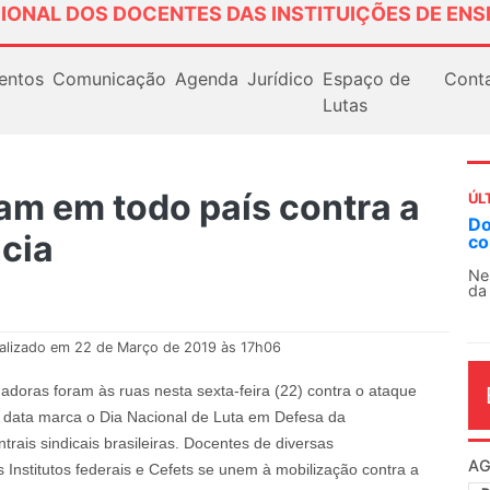
IONAL DOS DOCENTES DAS INSTITUIÇÕES DE ENS
entos
Comunicação
Agenda
Jurídico
Espaço de
Cont
Lutas
am em todo país contra a
ÚL
AN
cia
So
13
O 
co
dia
alizado em 22 de Março de 2019 às 17h06
hadoras foram às ruas nesta sexta-feira (22) contra o ataque
 A data marca o Dia Nacional de Luta em Defesa da
trais sindicais brasileiras. Docentes de diversas
s Institutos federais e Cefets se unem à mobilização contra a