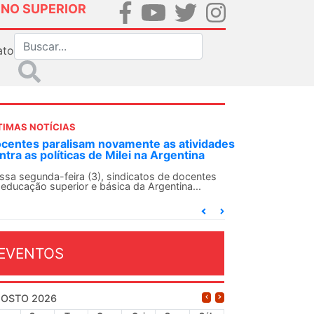
INO SUPERIOR
ato
TIMAS NOTÍCIAS
DES-SN convoca docentes para Dia de
lidariedade Internacionalista com Cuba em
 de agosto
ANDES-SN conclama suas seções sindicais e o
njunto da categoria docente a construírem, no
...
EVENTOS