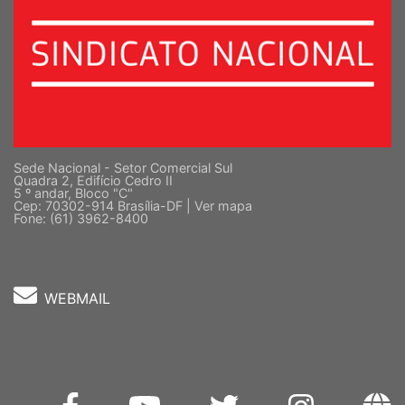
Sede Nacional - Setor Comercial Sul
Quadra 2, Edifício Cedro II
5 º andar, Bloco "C"
Cep: 70302-914 Brasília-DF |
Ver mapa
Fone: (61) 3962-8400
WEBMAIL