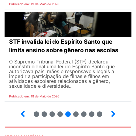
Publicado em: 19 de Maio de 2026
STF invalida lei do Espírito Santo que
limita ensino sobre gênero nas escolas
O Supremo Tribunal Federal (STF) declarou
inconstitucional uma lei do Espírito Santo que
autorizava pais, mães e responsáveis legais ​​a
impedir a participação de filhas e filhos em
atividades escolares relacionadas a gênero,
sexualidade e diversidade...
Publicado em: 18 de Maio de 2026
5
6
7
8
9
10
12
13