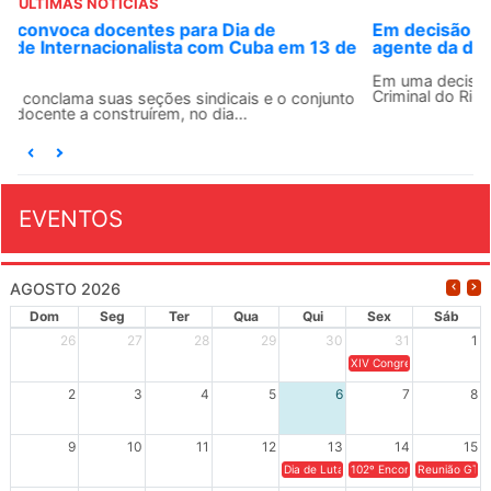
ÚLTIMAS NOTÍCIAS
Em decisão inédita, Justiça Federal condena ex-
agente da ditadura por estupro
Em uma decisão considerada histórica, a 2ª Vara Federal
Criminal do Rio de Janeiro condenou o...
EVENTOS
AGOSTO 2026
Dom
Seg
Ter
Qua
Qui
Sex
Sáb
26
27
28
29
30
31
1
XIV Congresso Brasileiro 
2
3
4
5
6
7
8
9
10
11
12
13
14
15
Dia de Luta em Defesa de Cuba e da S
102º Encontro da Regional
Reunião GTPE
16
17
18
19
20
21
22