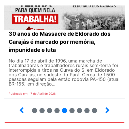
30 anos do Massacre de Eldorado dos
Carajás é marcado por memória,
impunidade e luta
No dia 17 de abril de 1996, uma marcha de
trabalhadoras e trabalhadores rurais sem-terra foi
interrompida a tiros na Curva do S, em Eldorado
dos Carajás, no sudeste do Pará. Cerca de 1.500
pessoas seguiam pela então rodovia PA-150 (atual
BR-155) em direção...
Publicado em: 17 de Abril de 2026
9
10
12
13
14
15
16
17