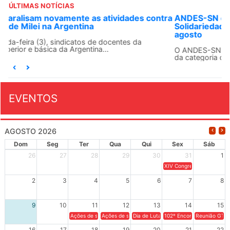
ÚLTIMAS NOTÍCIAS
ANDES-SN convoca docentes para Dia de
Solidariedade Internacionalista com Cuba em 13 de
agosto
O ANDES-SN conclama suas seções sindicais e o conjunto
da categoria docente a construírem, no dia...
EVENTOS
AGOSTO 2026
Dom
Seg
Ter
Qua
Qui
Sex
Sáb
26
27
28
29
30
31
1
XIV Congresso Brasileiro 
2
3
4
5
6
7
8
9
10
11
12
13
14
15
Ações de solidariedade a Cuba no Rio Grande do Sul - 100 anos 
Ações de solidariedade a Cuba no Rio Grande do Su
Dia de Luta em Defesa de Cuba e da S
102º Encontro da Regional
Reunião GTPE