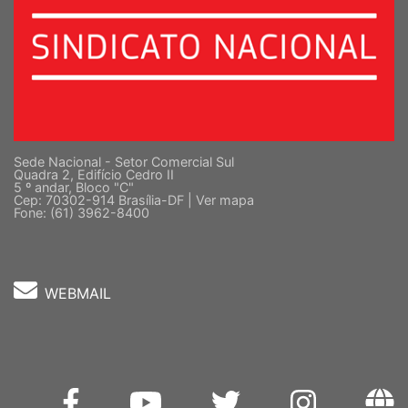
Sede Nacional - Setor Comercial Sul
Quadra 2, Edifício Cedro II
5 º andar, Bloco "C"
Cep: 70302-914 Brasília-DF |
Ver mapa
Fone: (61) 3962-8400
WEBMAIL