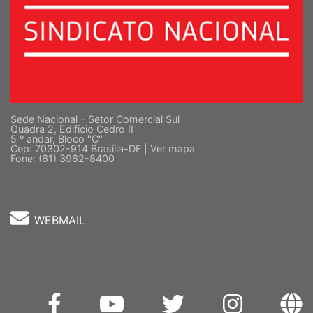
Sede Nacional - Setor Comercial Sul
Quadra 2, Edifício Cedro II
5 º andar, Bloco "C"
Cep: 70302-914 Brasília-DF |
Ver mapa
Fone: (61) 3962-8400
WEBMAIL