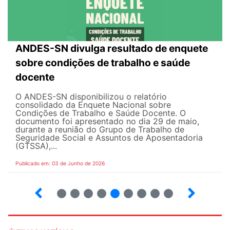
ANDES-SN divulga resultado de enquete
sobre condições de trabalho e saúde
docente
O ANDES-SN disponibilizou o relatório
consolidado da Enquete Nacional sobre
Condições de Trabalho e Saúde Docente. O
documento foi apresentado no dia 29 de maio,
durante a reunião do Grupo de Trabalho de
Seguridade Social e Assuntos de Aposentadoria
(GTSSA),...
Publicado em: 03 de Junho de 2026
3
4
5
6
7
8
9
10