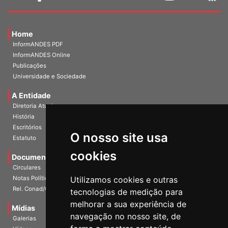
Home
InformANDES PDF
InformANDES Online
Publicações
Universidade e Sociedade
A Entidade
Diretoria Atual
História
O nosso site usa
Escritórios
Estatuto
cookies
Documentos
Circulares
Utilizamos cookies e outras
Notas Políticas
tecnologias de medição para
Rel. Conad/Congresso
melhorar a sua experiência de
navegação no nosso site, de
Mídias
Galerias