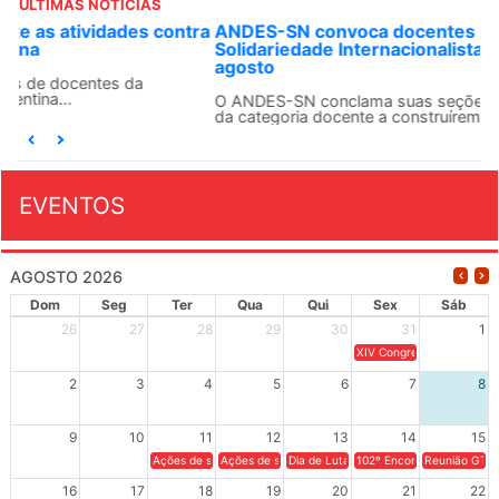
ÚLTIMAS NOTÍCIAS
ANDES-SN convoca docentes para Dia de
Solidariedade Internacionalista com Cuba em 13 de
agosto
O ANDES-SN conclama suas seções sindicais e o conjunto
da categoria docente a construírem, no dia...
EVENTOS
AGOSTO 2026
Dom
Seg
Ter
Qua
Qui
Sex
Sáb
26
27
28
29
30
31
1
XIV Congresso Brasileiro 
2
3
4
5
6
7
8
9
10
11
12
13
14
15
Ações de solidariedade a Cuba no Rio Grande do Sul - 100 anos 
Ações de solidariedade a Cuba no Rio Grande do Su
Dia de Luta em Defesa de Cuba e da S
102º Encontro da Regional
Reunião GTPE