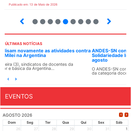
Publicado em: 13 de Maio de 2026
6
7
8
9
10
12
13
14
ÚLTIMAS NOTÍCIAS
ANDES-SN convoca docentes para Dia de
Solidariedade Internacionalista com Cuba em 13 de
agosto
O ANDES-SN conclama suas seções sindicais e o conjunto
da categoria docente a construírem, no dia...
EVENTOS
AGOSTO 2026
Dom
Seg
Ter
Qua
Qui
Sex
Sáb