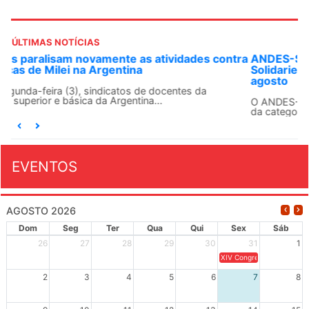
ÚLTIMAS NOTÍCIAS
ANDES-SN convoca docentes para Dia de
Solidariedade Internacionalista com Cuba em 13 de
agosto
O ANDES-SN conclama suas seções sindicais e o conjunto
da categoria docente a construírem, no dia...
EVENTOS
AGOSTO 2026
Dom
Seg
Ter
Qua
Qui
Sex
Sáb
26
27
28
29
30
31
1
XIV Congresso Brasileiro 
2
3
4
5
6
7
8