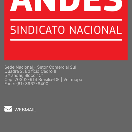
Sede Nacional - Setor Comercial Sul
Quadra 2, Edifício Cedro II
5 º andar, Bloco "C"
Cep: 70302-914 Brasília-DF |
Ver mapa
Fone: (61) 3962-8400
WEBMAIL