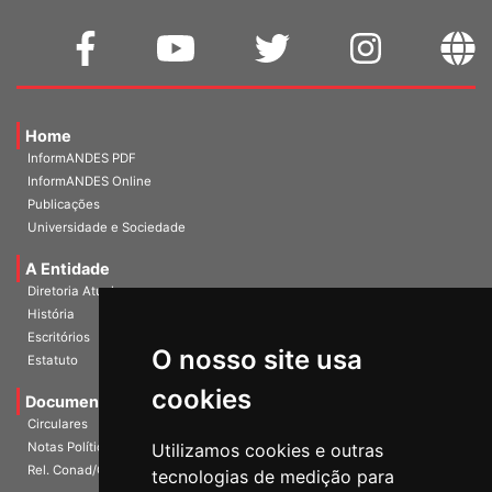
Home
InformANDES PDF
InformANDES Online
Publicações
Universidade e Sociedade
A Entidade
Diretoria Atual
História
O nosso site usa
Escritórios
Estatuto
cookies
Documentos
Circulares
Utilizamos cookies e outras
Notas Políticas
tecnologias de medição para
Rel. Conad/Congresso