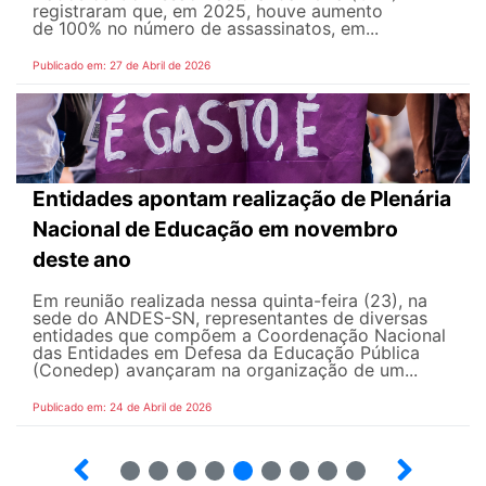
registraram que, em 2025, houve aumento
de 100% no número de assassinatos, em...
Publicado em: 27 de Abril de 2026
Entidades apontam realização de Plenária
Nacional de Educação em novembro
deste ano
Em reunião realizada nessa quinta-feira (23), na
sede do ANDES-SN, representantes de diversas
entidades que compõem a Coordenação Nacional
das Entidades em Defesa da Educação Pública
(Conedep) avançaram na organização de um...
Publicado em: 24 de Abril de 2026
8
9
10
12
13
14
15
16