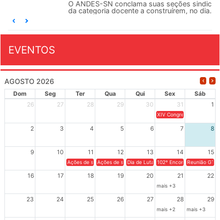
O ANDES-SN conclama suas seções sindicais e o conjunto
da categoria docente a construírem, no dia...
EVENTOS
AGOSTO 2026
Dom
Seg
Ter
Qua
Qui
Sex
Sáb
26
27
28
29
30
31
1
XIV Congresso Brasileiro 
2
3
4
5
6
7
8
9
10
11
12
13
14
15
Ações de solidariedade a Cuba no Rio Grande do Sul - 100 anos 
Ações de solidariedade a Cuba no Rio Grande do Su
Dia de Luta em Defesa de Cuba e da S
102º Encontro da Regional
Reunião GTPE
16
17
18
19
20
21
22
mais +3
23
24
25
26
27
28
29
mais +2
mais +3