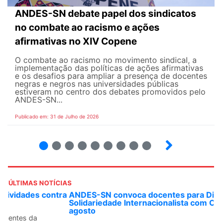
ANDES-SN debate papel dos sindicatos
no combate ao racismo e ações
afirmativas no XIV Copene
O combate ao racismo no movimento sindical, a
implementação das políticas de ações afirmativas
e os desafios para ampliar a presença de docentes
negras e negros nas universidades públicas
estiveram no centro dos debates promovidos pelo
ANDES-SN...
Publicado em: 31 de Julho de 2026
2
3
4
5
6
7
8
9
ÚLTIMAS NOTÍCIAS
ANDES-SN convoca docentes para Dia de
Solidariedade Internacionalista com Cuba em 13 de
agosto