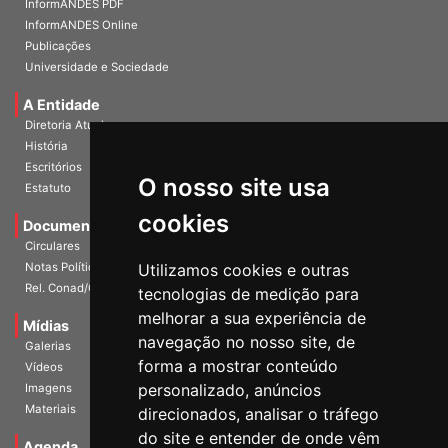
InformANDES PDF
InformANDES Online
Publicações
Universidade e Sociedade
A Entidade
Diretoria Atual
História
O nosso site usa
Escritórios
Estatuto
cookies
Documentos
Circulares
Utilizamos cookies e outras
Notas Políticas
tecnologias de medição para
Rel. Conad/Congresso
melhorar a sua experiência de
navegação no nosso site, de
Mídias
Galerias
forma a mostrar conteúdo
Vídeos
personalizado, anúncios
Imagens
direcionados, analisar o tráfego
Materiais
do site e entender de onde vêm