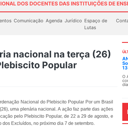
IONAL DOS DOCENTES DAS INSTITUIÇÕES DE ENS
entos
Comunicação
Agenda
Jurídico
Espaço de
Cont
Lutas
ia nacional na terça (26)
ÚL
ANDES-SN convoca docentes para Di
Plebiscito Popular
Solidariedade Internacionalista com 
13 de agosto
O ANDES-SN conclama suas seções sindica
conjunto da categoria docente a construíre
dia...
rdenação Nacional do Plebiscito Popular Por um Brasil
 (26), uma plenária nacional. A ação faz parte das ações
ção pelo Plebiscito Popular, de 22 a 29 de agosto, e
o dos Excluídos, no próximo dia 7 de setembro.