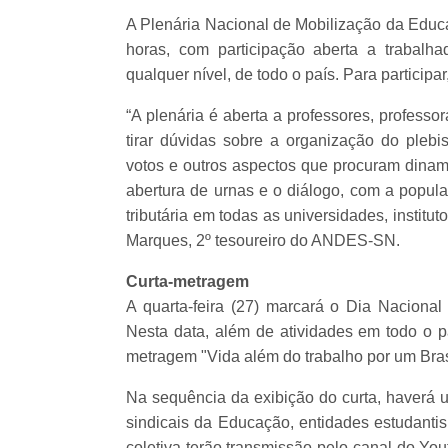
A Plenária Nacional de Mobilização da Educaç
horas, com participação aberta a trabalh
qualquer nível, de todo o país. Para participar
“A plenária é aberta a professores, professo
tirar dúvidas sobre a organização do plebis
votos e outros aspectos que procuram dinamiz
abertura de urnas e o diálogo, com a popula
tributária em todas as universidades, institut
Marques, 2º tesoureiro do ANDES-SN.
Curta-metragem
A quarta-feira (27) marcará o Dia Nacional
Nesta data, além de atividades em todo o pa
metragem "Vida além do trabalho por um Bra
Na sequência da exibição do curta, haverá u
sindicais da Educação, entidades estudanti
coletiva terão transmissão pelo canal do Yo