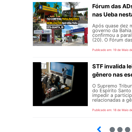
Fórum das ADs
nas Ueba nest
Após quase dez m
governo da Bahia
confirmou a para
(20). O Fórum das
Publicado em: 19 de Maio d
STF invalida le
gênero nas es
O Supremo Tribuna
do Espírito Santo 
impedir a partici
relacionadas a gê
Publicado em: 18 de Maio d
5
6
7