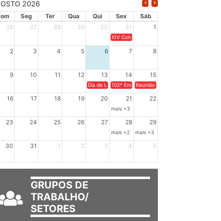
OSTO 2026
Dom
Seg
Ter
Qua
Qui
Sex
Sáb
26
27
28
29
30
31
1
XIV Congresso Brasileiro de Pesquisadores(a
2
3
4
5
6
7
8
9
10
11
12
13
14
15
Dia de Luta em Defesa de Cuba e da Soberania dos Po
102º Encontro da Regional Leste, “Em terra e
Reunião GTPE.
16
17
18
19
20
21
22
mais +3
23
24
25
26
27
28
29
mais +2
mais +3
30
31
1
2
3
4
5
GRUPOS DE
TRABALHO/
SETORES