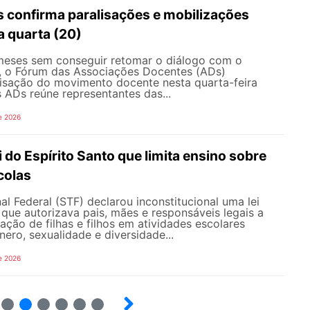
 confirma paralisações e mobilizações
a quarta (20)
eses sem conseguir retomar o diálogo com o
, o Fórum das Associações Docentes (ADs)
lisação do movimento docente nesta quarta-feira
 ADs reúne representantes das...
e 2026
i do Espírito Santo que limita ensino sobre
colas
l Federal (STF) declarou inconstitucional uma lei
que autorizava pais, mães e responsáveis legais ​​a
pação de filhas e filhos em atividades escolares
nero, sexualidade e diversidade...
e 2026
8
9
10
12
13