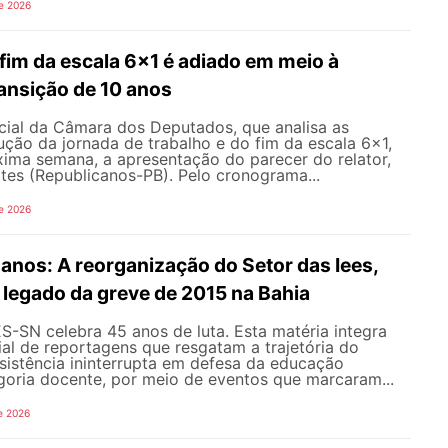
e 2026
fim da escala 6x1 é adiado em meio à
ansição de 10 anos
ial da Câmara dos Deputados, que analisa as
ção da jornada de trabalho e do fim da escala 6x1,
xima semana, a apresentação do parecer do relator,
tes (Republicanos-PB). Pelo cronograma...
e 2026
nos: A reorganização do Setor das Iees,
o legado da greve de 2015 na Bahia
-SN celebra 45 anos de luta. Esta matéria integra
al de reportagens que resgatam a trajetória do
esistência ininterrupta em defesa da educação
goria docente, por meio de eventos que marcaram...
e 2026