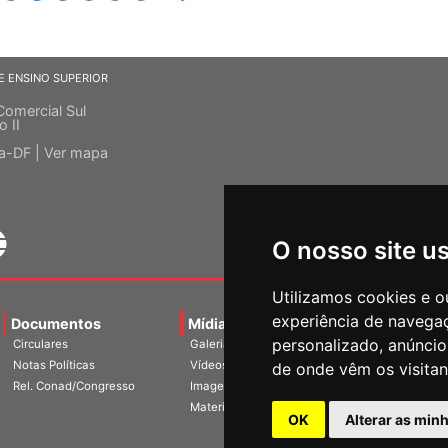
E ENSINO SUPERIOR
Comercial Sul
o II
ia-DF |
Ver mapa
O nosso site u
Utilizamos cookies e o
experiência de navega
Documentos
Mídias
Agenda
Notíci
personalizado, anúncios
Circulares
Galerias
Notas Políticas
Vídeos
de onde vêm os visitan
Rel. Conad/Congresso
Imagens
Materiais
OK
Alterar as min