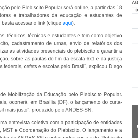
AG
ão pelo Plebiscito Popular será online, a partir das 18
adoras e trabalhadores da educação e estudantes de
, basta acessar o link (clique
aqui
).
ras, técnicos, técnicas e estudantes e tem como objetivo
cito, cadastramento de urnas, envio de relatórios dos
ar as atividades presenciais do plebiscito e garantir a
ção, sobre as pautas do fim da escala 6x1 e da justiça
os federais, cefets e escolas pelo Brasil", explicou Diego
 de Mobilização da Educação pelo Plebiscito Popular.
ís, ocorrerá, em Brasília (DF), o lançamento do curta-
sil mais justo", produzido pelo ANDES-SN.
ma entrevista coletiva com a participação de entidades
s, MST e Coordenação do Plebiscito. O lançamento e a
utube do ANDES-SN e pelas redes sociais do Plebiscito