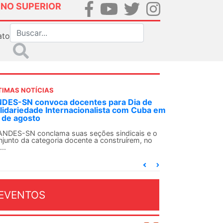
INO SUPERIOR
ato
TIMAS NOTÍCIAS
a de
Em decisão inédita, Justiça Federal condena
Cuba em
ex-agente da ditadura por estupro
Em uma decisão considerada histórica, a 2ª Vara
Federal Criminal do Rio de Janeiro condenou o...
is e o
m, no
EVENTOS