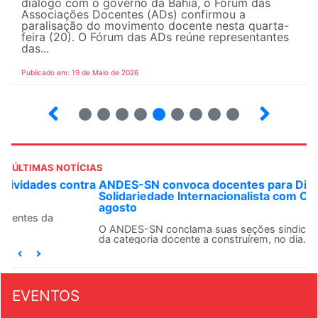
diálogo com o governo da Bahia, o Fórum das
Associações Docentes (ADs) confirmou a
paralisação do movimento docente nesta quarta-
feira (20). O Fórum das ADs reúne representantes
das...
Publicado em: 19 de Maio de 2026
5
6
7
8
9
10
12
13
ÚLTIMAS NOTÍCIAS
ANDES-SN convoca docentes para Dia de
Solidariedade Internacionalista com Cuba em 13 de
agosto
O ANDES-SN conclama suas seções sindicais e o conjunto
da categoria docente a construírem, no dia...
EVENTOS