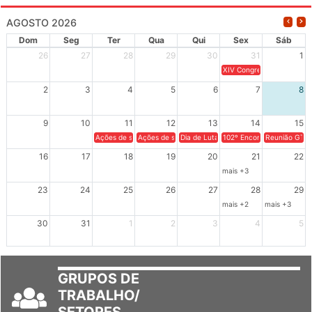
AGOSTO 2026
Dom
Seg
Ter
Qua
Qui
Sex
Sáb
26
27
28
29
30
31
1
XIV Congresso Brasileiro 
2
3
4
5
6
7
8
9
10
11
12
13
14
15
Ações de solidariedade a Cuba no Rio Grande do Sul - 100 anos 
Ações de solidariedade a Cuba no Rio Grande do Su
Dia de Luta em Defesa de Cuba e da S
102º Encontro da Regional
Reunião GTPE
16
17
18
19
20
21
22
mais +3
23
24
25
26
27
28
29
mais +2
mais +3
30
31
1
2
3
4
5
GRUPOS DE
TRABALHO/