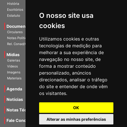
Diretoria Atual
História
O nosso site usa
Escritórios
Estatuto
cookies
Documentos
Circulares
Utilizamos cookies e outras
Notas Políticas
tecnologias de medição para
Rel. Conad/Congresso
melhorar a sua experiência de
navegação no nosso site, de
Mídias
Galerias
forma a mostrar conteúdo
Vídeos
personalizado, anúncios
Imagens
direcionados, analisar o tráfego
Materiais
do site e entender de onde vêm
os visitantes.
Agenda
Notícias
OK
Notas Técnicas
Alterar as minhas preferências
Fale Conocsco