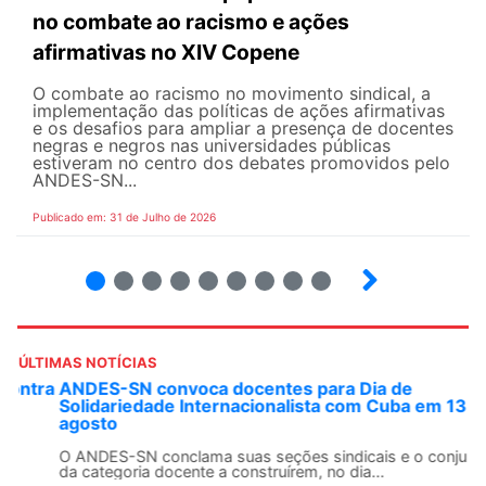
no combate ao racismo e ações
afirmativas no XIV Copene
O combate ao racismo no movimento sindical, a
implementação das políticas de ações afirmativas
e os desafios para ampliar a presença de docentes
negras e negros nas universidades públicas
estiveram no centro dos debates promovidos pelo
ANDES-SN...
Publicado em: 31 de Julho de 2026
2
3
4
5
6
7
8
9
ÚLTIMAS NOTÍCIAS
ANDES-SN convoca docentes para Dia de
Solidariedade Internacionalista com Cuba em 13 de
agosto
O ANDES-SN conclama suas seções sindicais e o conjunto
da categoria docente a construírem, no dia...