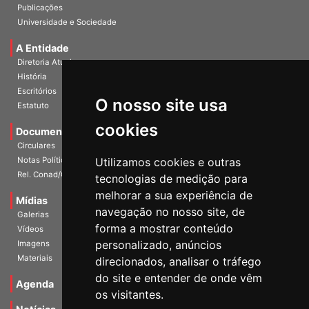
InformANDES Online
Publicações
Universidade e Sociedade
A Entidade
Diretoria Atual
História
O nosso site usa
Escritórios
Estatuto
cookies
Documentos
Circulares
Utilizamos cookies e outras
Notas Políticas
tecnologias de medição para
Rel. Conad/Congresso
melhorar a sua experiência de
navegação no nosso site, de
Mídias
Galerias
forma a mostrar conteúdo
Vídeos
personalizado, anúncios
Imagens
direcionados, analisar o tráfego
Materiais
do site e entender de onde vêm
os visitantes.
Agenda