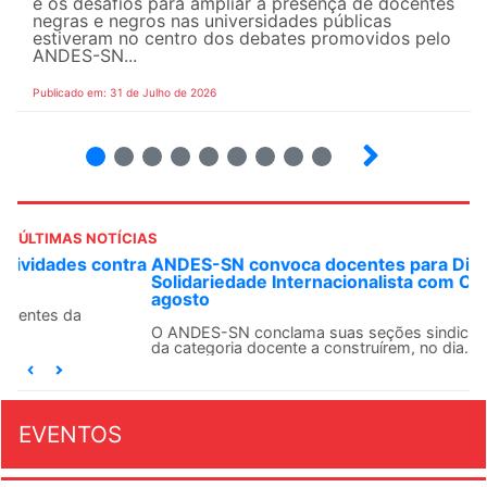
e os desafios para ampliar a presença de docentes
negras e negros nas universidades públicas
estiveram no centro dos debates promovidos pelo
ANDES-SN...
Publicado em: 31 de Julho de 2026
2
3
4
5
6
7
8
9
ÚLTIMAS NOTÍCIAS
ANDES-SN convoca docentes para Dia de
Solidariedade Internacionalista com Cuba em 13 de
agosto
O ANDES-SN conclama suas seções sindicais e o conjunto
da categoria docente a construírem, no dia...
EVENTOS