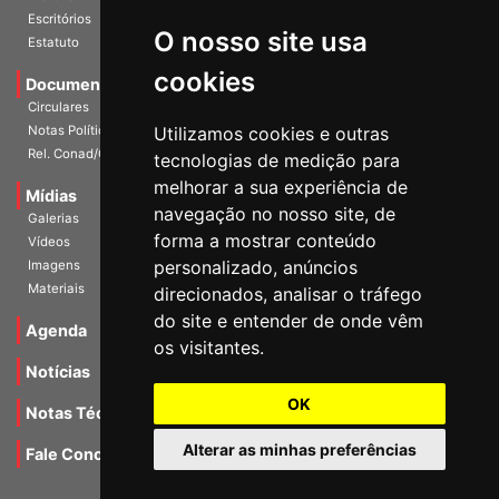
História
O nosso site usa
Escritórios
Estatuto
cookies
Documentos
Circulares
Utilizamos cookies e outras
Notas Políticas
tecnologias de medição para
Rel. Conad/Congresso
melhorar a sua experiência de
navegação no nosso site, de
Mídias
Galerias
forma a mostrar conteúdo
Vídeos
personalizado, anúncios
Imagens
direcionados, analisar o tráfego
Materiais
do site e entender de onde vêm
os visitantes.
Agenda
Notícias
OK
Notas Técnicas
Alterar as minhas preferências
Fale Conocsco