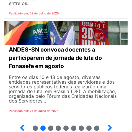
entre os...
Publicado em: 22 de Julho de 2026
ANDES-SN convoca docentes a
participarem de jornada de luta do
Fonasefe em agosto
Entre os dias 10 e 13 de agosto, diversas
entidades representativas das servidoras e dos
servidores públicos federais realizarão uma
jornada de luta, em Brasília (DF). A mobilização,
organizada pelo Fórum das Entidades Nacionais
dos Servidores...
Publicado em: 21 de Julho de 2026
2
3
4
5
6
7
8
9