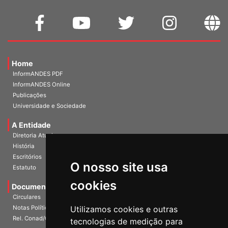
Home
InformANDES PDF
InformANDES Online
Publicações
Universidade e Sociedade
A Entidade
Diretoria Atual
História
O nosso site usa
Escritórios
Estatuto
cookies
Documentos
Circulares
Utilizamos cookies e outras
Notas Políticas
tecnologias de medição para
Rel. Conad/Congresso