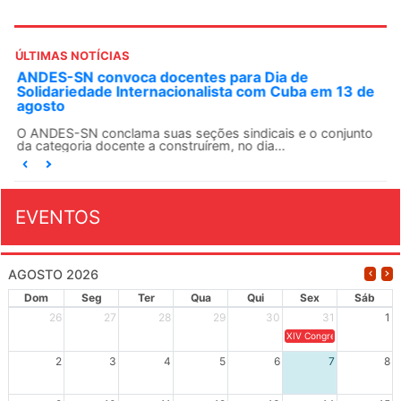
ÚLTIMAS NOTÍCIAS
ANDES-SN convoca docentes para Dia de
Solidariedade Internacionalista com Cuba em 13 de
agosto
O ANDES-SN conclama suas seções sindicais e o conjunto
da categoria docente a construírem, no dia...
EVENTOS
AGOSTO 2026
Dom
Seg
Ter
Qua
Qui
Sex
Sáb
26
27
28
29
30
31
1
XIV Congresso Brasileiro 
2
3
4
5
6
7
8