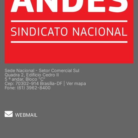
Sede Nacional - Setor Comercial Sul
Quadra 2, Edifício Cedro II
5 º andar, Bloco "C"
Cep: 70302-914 Brasília-DF |
Ver mapa
Fone: (61) 3962-8400
WEBMAIL