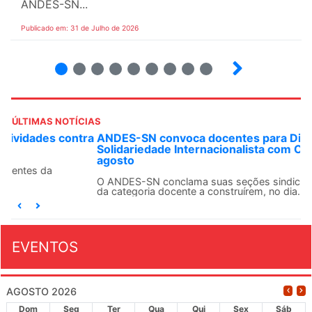
ANDES-SN...
Publicado em: 31 de Julho de 2026
2
3
4
5
6
7
8
9
ÚLTIMAS NOTÍCIAS
ANDES-SN convoca docentes para Dia de
Solidariedade Internacionalista com Cuba em 13 de
agosto
O ANDES-SN conclama suas seções sindicais e o conjunto
da categoria docente a construírem, no dia...
EVENTOS
AGOSTO 2026