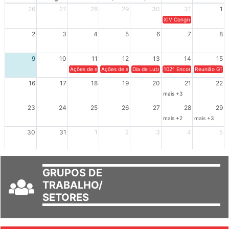
Dom
Seg
Ter
Qua
Qui
Sex
Sáb
26
27
28
29
30
31
1
XIV Congresso Brasileiro 
2
3
4
5
6
7
8
9
10
11
12
13
14
15
Ações de solidariedade a Cuba no Rio Grande do Sul - 100 anos 
Ações de solidariedade a Cuba no Rio Grande do Su
Dia de Luta em Defesa de Cuba e da S
102º Encontro da Regional
Reunião GTPE
16
17
18
19
20
21
22
mais +3
23
24
25
26
27
28
29
mais +2
mais +3
30
31
1
2
3
4
5
GRUPOS DE
TRABALHO/
SETORES